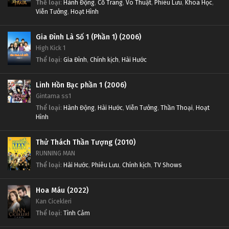
Thể loại
:
Hành Động
,
Cổ Trang
,
Võ Thuật
,
Phiêu Lưu
,
Khoa Học
,
Viễn Tưởng
,
Hoạt Hình
Gia Đình Là Số 1 (Phần 1) (2006)
High Kick 1
Thể loại
:
Gia Đình
,
Chính kịch
,
Hài Hước
Linh Hồn Bạc phần 1 (2006)
Gintama ss1
Thể loại
:
Hành Động
,
Hài Hước
,
Viễn Tưởng
,
Thần Thoại
,
Hoạt
Hình
Thử Thách Thần Tượng (2010)
RUNNING MAN
Thể loại
:
Hài Hước
,
Phiêu Lưu
,
Chính kịch
,
TV Shows
Hoa Máu (2022)
Kan Cicekleri
Thể loại
:
Tình Cảm