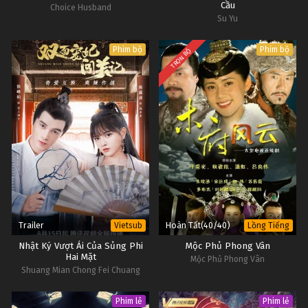
Cầu
Choice Husband
Su Yu
Phim bộ
Phim bộ
TRỌN BỘ
Trailer
Hoàn Tất(40/40)
Vietsub
Lồng Tiếng
Nhật Ký Vượt Ải Của Sủng Phi
Mộc Phủ Phong Vân
Hai Mặt
Mộc Phủ Phong Vân
Shuang Mian Chong Fei Chuang
Guan Ji
Phim lẻ
Phim lẻ