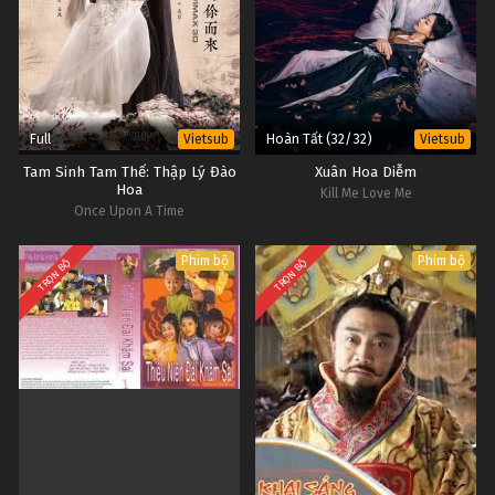
Full
Hoàn Tất (32/32)
Vietsub
Vietsub
Tam Sinh Tam Thế: Thập Lý Đào
Xuân Hoa Diễm
Hoa
Kill Me Love Me
Once Upon A Time
Phim bộ
Phim bộ
TRỌN BỘ
TRỌN BỘ