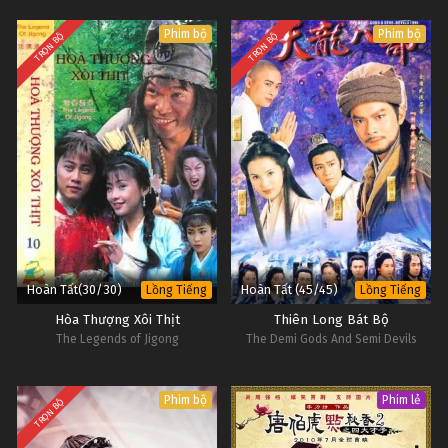
2)
Phim bộ
Phim bộ
TRỌN BỘ
TRỌN BỘ
Hoàn Tất(30/30)
Hoàn Tất (45/45)
Lồng Tiếng
Lồng Tiếng
Hòa Thượng Xôi Thịt
Thiên Long Bát Bộ
The Legends of Jigong
The Demi Gods And Semi Devils
Phim bộ
Phim lẻ
TRỌN BỘ