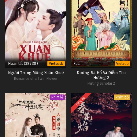
Hoàn tất (38/38)
Full
Vietsusb
Vietsub
Người Trong Mộng Xuân Khuê
Đường Bá Hổ Và Diễm Thu
Hương 2
Romance of a Twin Flower
Flirting Scholar 2
Phim lẻ
Phim bộ
TRỌN BỘ