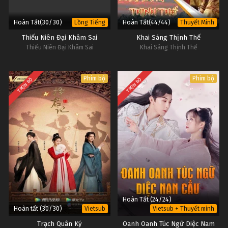
Hoàn Tất(30/30)
Hoàn Tất(44/44)
Lồng Tiếng
Thuyết Minh
Thiếu Niên Đại Khâm Sai
Khai Sáng Thịnh Thế
Thiếu Niên Đại Khâm Sai
Khai Sáng Thịnh Thế
Phim bộ
Phim bộ
TRỌN BỘ
TRỌN BỘ
Hoàn Tất (24/24)
Hoàn tất (30/30)
Vietsub
Vietsub + Thuyết minh
Trạch Quân Ký
Oanh Oanh Túc Ngữ Diệc Nam