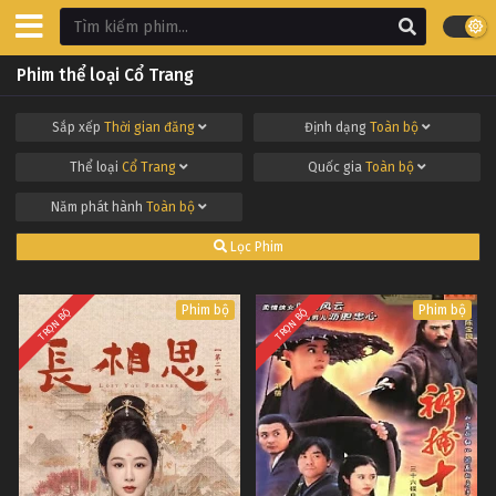
Phim thể loại Cổ Trang
Sắp xếp
Thời gian đăng
Định dạng
Toàn bộ
Thể loại
Cổ Trang
Quốc gia
Toàn bộ
Năm phát hành
Toàn bộ
Lọc Phim
Phim bộ
Phim bộ
TRỌN BỘ
TRỌN BỘ