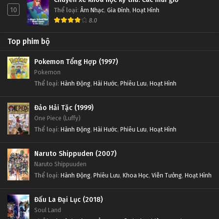
10
Thể loại
:
Âm Nhạc
,
Gia Đình
,
Hoạt Hình
8.0
Top phim bộ
Pokemon Tổng Hợp (1997)
Pokemon
Thể loại
:
Hành Động
,
Hài Hước
,
Phiêu Lưu
,
Hoạt Hình
Đảo Hải Tặc (1999)
One Piece (Luffy)
Thể loại
:
Hành Động
,
Hài Hước
,
Phiêu Lưu
,
Hoạt Hình
Naruto Shippuden (2007)
Naruto Shippuuden
Thể loại
:
Hành Động
,
Phiêu Lưu
,
Khoa Học
,
Viễn Tưởng
,
Hoạt Hình
Đấu La Đại Lục (2018)
Soul Land