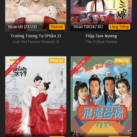
Hoàn tất (23/23)
Hoàn Tất(36/36)
Vietsub
Lồng Tiếng
Trường Tương Tư (Phần 2)
Thập Tam Nương
Lost You Forever (Season 2)
The Outlaw Hunter
Phim bộ
Phim bộ
TRỌN BỘ
TRỌN BỘ