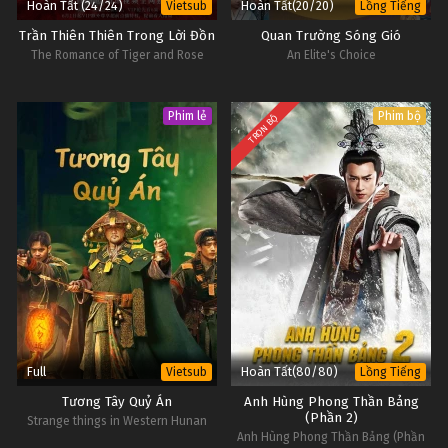
Hoàn Tất (24/24)
Hoàn Tất(20/20)
Vietsub
Lồng Tiếng
Trần Thiên Thiên Trong Lời Đồn
Quan Trường Sóng Gió
The Romance of Tiger and Rose
An Elite's Choice
Phim lẻ
Phim bộ
TRỌN BỘ
Full
Hoàn Tất(80/80)
Vietsub
Lồng Tiếng
Tương Tây Quỷ Án
Anh Hùng Phong Thần Bảng
(Phần 2)
Strange things in Western Hunan
Anh Hùng Phong Thần Bảng (Phần