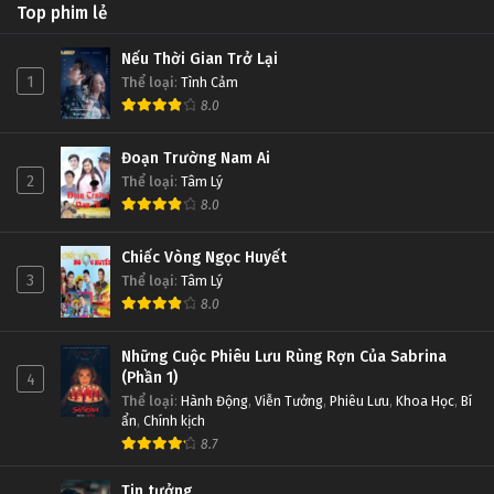
Top phim lẻ
Nếu Thời Gian Trở Lại
1
Thể loại
:
Tình Cảm
8.0
Đoạn Trường Nam Ai
2
Thể loại
:
Tâm Lý
8.0
Chiếc Vòng Ngọc Huyết
3
Thể loại
:
Tâm Lý
8.0
Những Cuộc Phiêu Lưu Rùng Rợn Của Sabrina
(Phần 1)
4
Thể loại
:
Hành Động
,
Viễn Tưởng
,
Phiêu Lưu
,
Khoa Học
,
Bí
ẩn
,
Chính kịch
8.7
Tin tưởng