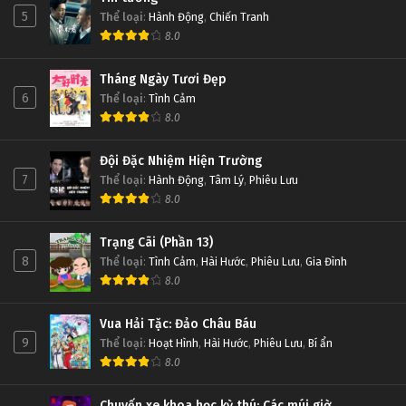
5
Thể loại
:
Hành Động
,
Chiến Tranh
8.0
Tháng Ngày Tươi Đẹp
6
Thể loại
:
Tình Cảm
8.0
Đội Đặc Nhiệm Hiện Trường
7
Thể loại
:
Hành Động
,
Tâm Lý
,
Phiêu Lưu
8.0
Trạng Cãi (Phần 13)
8
Thể loại
:
Tình Cảm
,
Hài Hước
,
Phiêu Lưu
,
Gia Đình
8.0
Vua Hải Tặc: Đảo Châu Báu
9
Thể loại
:
Hoạt Hình
,
Hài Hước
,
Phiêu Lưu
,
Bí ẩn
8.0
Chuyến xe khoa học kỳ thú: Các múi giờ