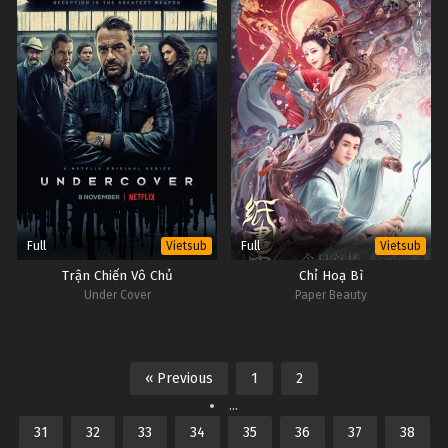
Full
Full
Vietsub
Vietsub
Trận Chiến Vô Chủ
Chỉ Hoạ Bì
Under Cover
Paper Beauty
« Previous
1
2
...
31
32
33
34
35
36
37
38