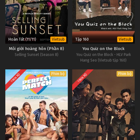
Hoàn Tất (11/11)
Tập 160
Vietsub
Vietsub
Môi giới hoàng hôn (Phần 8)
You Quiz on the Block
Selling Sunset (Season 8)
You Quiz on the Block - HLV Park
Hang Seo (Vietsub tập 160)
Phim bộ
Phim bộ
TRỌN BỘ
TRỌN BỘ