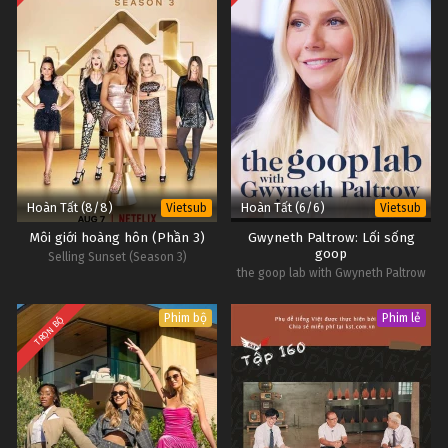
Hoàn Tất (8/8)
Hoàn Tất (6/6)
Vietsub
Vietsub
Môi giới hoàng hôn (Phần 3)
Gwyneth Paltrow: Lối sống
goop
Selling Sunset (Season 3)
the goop lab with Gwyneth Paltrow
Phim bộ
Phim lẻ
TRỌN BỘ