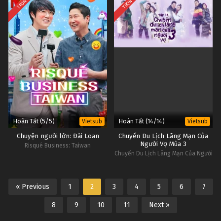
TRỌN BỘ
TRỌN BỘ
Hoàn Tất (5/5)
Hoàn Tất (14/14)
Vietsub
Vietsub
Chuyện người lớn: Đài Loan
Chuyến Du Lịch Lãng Mạn Của
Người Vợ Mùa 3
Risqué Business: Taiwan
Chuyến Du Lịch Lãng Mạn Của Người
Vợ Mùa 3
« Previous
1
2
3
4
5
6
7
8
9
10
11
Next »