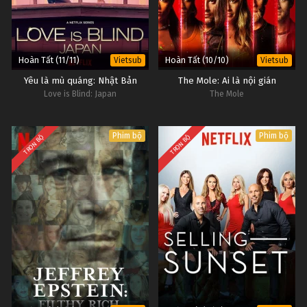
Hoàn Tất (11/11)
Hoàn Tất (10/10)
Vietsub
Vietsub
Yêu là mù quáng: Nhật Bản
The Mole: Ai là nội gián
Love is Blind: Japan
The Mole
Phim bộ
Phim bộ
TRỌN BỘ
TRỌN BỘ