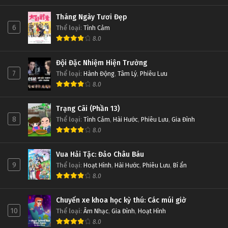
Tháng Ngày Tươi Đẹp
6
Thể loại
:
Tình Cảm
8.0
Đội Đặc Nhiệm Hiện Trường
7
Thể loại
:
Hành Động
,
Tâm Lý
,
Phiêu Lưu
8.0
Trạng Cãi (Phần 13)
8
Thể loại
:
Tình Cảm
,
Hài Hước
,
Phiêu Lưu
,
Gia Đình
8.0
Vua Hải Tặc: Đảo Châu Báu
9
Thể loại
:
Hoạt Hình
,
Hài Hước
,
Phiêu Lưu
,
Bí ẩn
8.0
Chuyến xe khoa học kỳ thú: Các múi giờ
10
Thể loại
:
Âm Nhạc
,
Gia Đình
,
Hoạt Hình
8.0