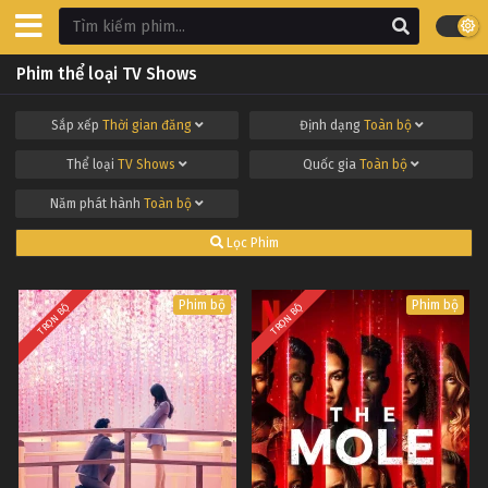
Phim thể loại TV Shows
Sắp xếp
Thời gian đăng
Định dạng
Toàn bộ
Thể loại
TV Shows
Quốc gia
Toàn bộ
Năm phát hành
Toàn bộ
Lọc Phim
Phim bộ
Phim bộ
TRỌN BỘ
TRỌN BỘ