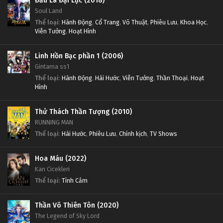
Đấu La Đại Lục (2018)
Soul Land
Thể loại
:
Hành Động
,
Cổ Trang
,
Võ Thuật
,
Phiêu Lưu
,
Khoa Học
,
Viễn Tưởng
,
Hoạt Hình
Linh Hồn Bạc phần 1 (2006)
Gintama ss1
Thể loại
:
Hành Động
,
Hài Hước
,
Viễn Tưởng
,
Thần Thoại
,
Hoạt
Hình
Thử Thách Thần Tượng (2010)
RUNNING MAN
Thể loại
:
Hài Hước
,
Phiêu Lưu
,
Chính kịch
,
TV Shows
Hoa Máu (2022)
Kan Cicekleri
Thể loại
:
Tình Cảm
Thần Võ Thiên Tôn (2020)
The Legend of Sky Lord