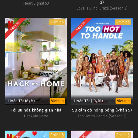
3)
Heart Signal S3
Love Is Blind: Brazil (Season 3)
Phim bộ
Phim bộ
TRỌN BỘ
TRỌN BỘ
Hoàn Tất (8/8)
Hoàn Tất (10/10)
Vietsub
Vietsub
Tối ưu hóa không gian nhà
Sự cám dỗ nóng bỏng (Phần 5)
Hack My Home
Too Hot to Handle (Season 5)
Phim bộ
Phim bộ