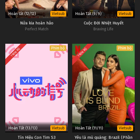
Hoàn tất (12/12)
Hoàn Tất (9/9)
Vietsub
Vietsub
Nửa kia hoàn hảo
Cuộc Đời Nhiệt Huyết
Perfect Match
Braving Life
Phim bộ
Phim bộ
TRỌN BỘ
TRỌN BỘ
Hoàn Tất (13/13)
Hoàn Tất (11/11)
Vietsub
Vietsub
Tín Hiệu Con Tim S3
Yêu là mù quáng: Brazil (Phần