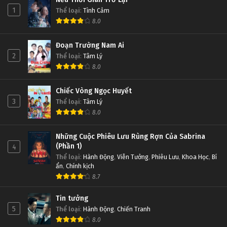
1
Thể loại
:
Tình Cảm
8.0
Đoạn Trường Nam Ai
2
Thể loại
:
Tâm Lý
8.0
Chiếc Vòng Ngọc Huyết
3
Thể loại
:
Tâm Lý
8.0
Những Cuộc Phiêu Lưu Rùng Rợn Của Sabrina
(Phần 1)
4
Thể loại
:
Hành Động
,
Viễn Tưởng
,
Phiêu Lưu
,
Khoa Học
,
Bí
ẩn
,
Chính kịch
8.7
Tin tưởng
5
Thể loại
:
Hành Động
,
Chiến Tranh
8.0