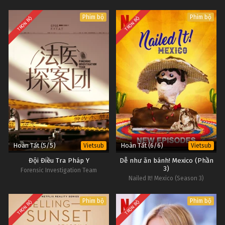
Phim bộ
Phim bộ
TRỌN BỘ
TRỌN BỘ
Hoàn Tất (5/5)
Hoàn Tất (6/6)
Vietsub
Vietsub
Đội Điều Tra Pháp Y
Dễ như ăn bánh! Mexico (Phần
3)
Forensic Investigation Team
Nailed It! Mexico (Season 3)
Phim bộ
Phim bộ
TRỌN BỘ
TRỌN BỘ