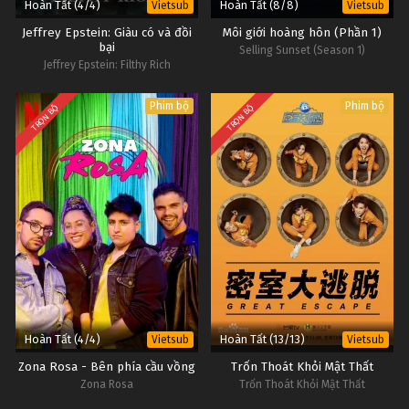
Hoàn Tất (4/4)
Hoàn Tất (8/8)
Vietsub
Vietsub
Jeffrey Epstein: Giàu có và đồi
Môi giới hoàng hôn (Phần 1)
bại
Selling Sunset (Season 1)
Jeffrey Epstein: Filthy Rich
Phim bộ
Phim bộ
TRỌN BỘ
TRỌN BỘ
Hoàn Tất (4/4)
Hoàn Tất (13/13)
Vietsub
Vietsub
Zona Rosa - Bên phía cầu vồng
Trốn Thoát Khỏi Mật Thất
Zona Rosa
Trốn Thoát Khỏi Mật Thất