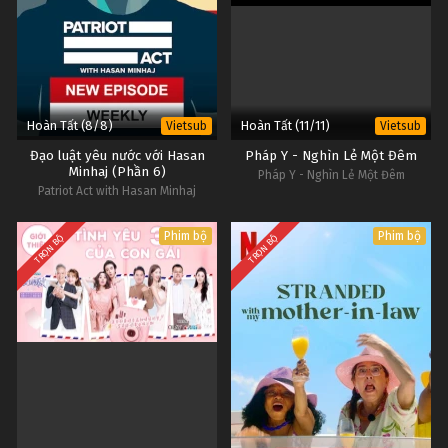
Hoàn Tất (8/8)
Hoàn Tất (11/11)
Vietsub
Vietsub
Đạo luật yêu nước với Hasan
Pháp Y - Nghìn Lẻ Một Đêm
Minhaj (Phần 6)
Pháp Y - Nghìn Lẻ Một Đêm
Patriot Act with Hasan Minhaj
(Season 6)
Phim bộ
Phim bộ
TRỌN BỘ
TRỌN BỘ