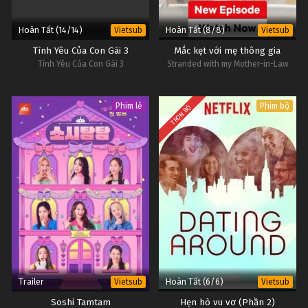
Hoàn Tất (14/14)
Hoàn Tất (8/8)
Vietsub
Vietsub
Tình Yêu Của Con Gái 3
Mắc kẹt với mẹ thông gia
Tình Yêu Của Con Gái 3
Stranded with my Mother-in-Law
Phim lẻ
Phim bộ
TRỌN BỘ
Trailer
Hoàn Tất (6/6)
Vietsub
Vietsub
Soshi Tamtam
Hẹn hò vu vơ (Phần 2)