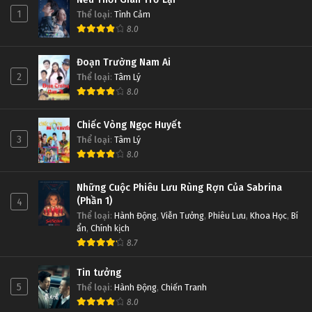
1
Thể loại
:
Tình Cảm
8.0
Đoạn Trường Nam Ai
2
Thể loại
:
Tâm Lý
8.0
Chiếc Vòng Ngọc Huyết
3
Thể loại
:
Tâm Lý
8.0
Những Cuộc Phiêu Lưu Rùng Rợn Của Sabrina
(Phần 1)
4
Thể loại
:
Hành Động
,
Viễn Tưởng
,
Phiêu Lưu
,
Khoa Học
,
Bí
ẩn
,
Chính kịch
8.7
Tin tưởng
5
Thể loại
:
Hành Động
,
Chiến Tranh
8.0