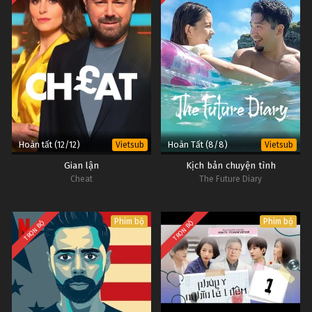
Hoàn tất (12/12)
Hoàn Tất (8/8)
Vietsub
Vietsub
Gian lận
Kịch bản chuyện tình
Cheat
The Future Diary
Phim bộ
Phim bộ
TRỌN BỘ
TRỌN BỘ