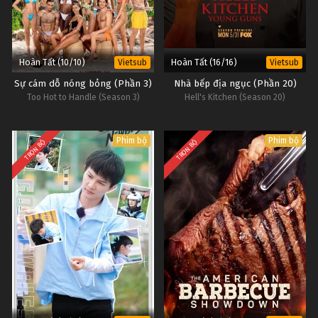
Hoàn Tất (10/10)
Hoàn Tất (16/16)
Vietsub
Vietsub
Sự cám dỗ nóng bỏng (Phần 3)
Nhà bếp địa ngục (Phần 20)
Too Hot to Handle (Season 3)
Hell's Kitchen (Season 20)
Phim bộ
Phim bộ
TRỌN BỘ
TRỌN BỘ