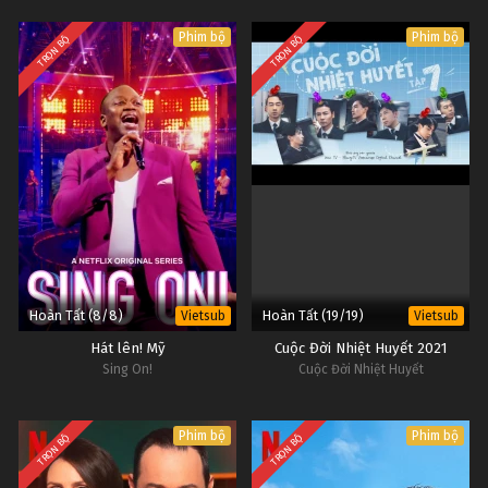
Phim bộ
Phim bộ
TRỌN BỘ
TRỌN BỘ
Hoàn Tất (8/8)
Hoàn Tất (19/19)
Vietsub
Vietsub
Hát lên! Mỹ
Cuộc Đời Nhiệt Huyết 2021
Sing On!
Cuộc Đời Nhiệt Huyết
Phim bộ
Phim bộ
TRỌN BỘ
TRỌN BỘ