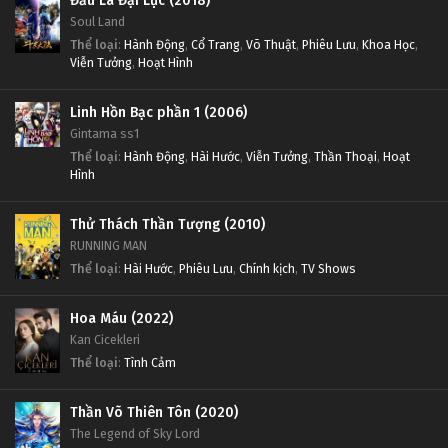
Đấu La Đại Lục (2018)
Soul Land
Thể loại
:
Hành Động
,
Cổ Trang
,
Võ Thuật
,
Phiêu Lưu
,
Khoa Học
,
Viễn Tưởng
,
Hoạt Hình
Linh Hồn Bạc phần 1 (2006)
Gintama ss1
Thể loại
:
Hành Động
,
Hài Hước
,
Viễn Tưởng
,
Thần Thoại
,
Hoạt
Hình
Thử Thách Thần Tượng (2010)
RUNNING MAN
Thể loại
:
Hài Hước
,
Phiêu Lưu
,
Chính kịch
,
TV Shows
Hoa Máu (2022)
Kan Cicekleri
Thể loại
:
Tình Cảm
Thần Võ Thiên Tôn (2020)
The Legend of Sky Lord