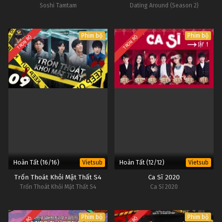
Soshi Tamtam
Dating Around (Season 2)
Phim bộ
Phim bộ
TRỌN BỘ
TRỌN BỘ
Hoàn Tất (16/16)
Hoàn Tất (12/12)
Vietsub
Vietsub
Trốn Thoát Khỏi Mật Thất S4
Ca Sĩ 2020
Trốn Thoát Khỏi Mật Thất S4
Ca Sĩ 2020
Phim bộ
Phim bộ