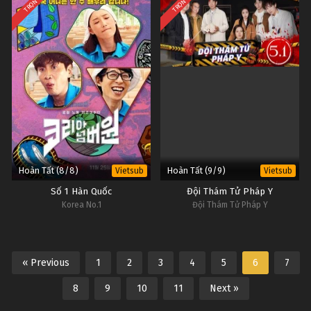
TRỌN BỘ
TRỌN BỘ
Hoàn Tất (8/8)
Hoàn Tất (9/9)
Vietsub
Vietsub
Số 1 Hàn Quốc
Đội Thám Tử Pháp Y
Korea No.1
Đội Thám Tử Pháp Y
« Previous
1
2
3
4
5
6
7
8
9
10
11
Next »