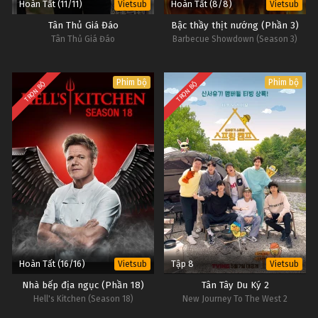
Hoàn Tất (11/11)
Hoàn Tất (8/8)
Vietsub
Vietsub
Tân Thủ Giá Đáo
Bậc thầy thịt nướng (Phần 3)
Tân Thủ Giá Đáo
Barbecue Showdown (Season 3)
Phim bộ
Phim bộ
TRỌN BỘ
TRỌN BỘ
Hoàn Tất (16/16)
Tập 8
Vietsub
Vietsub
Nhà bếp địa ngục (Phần 18)
Tân Tây Du Ký 2
Hell's Kitchen (Season 18)
New Journey To The West 2