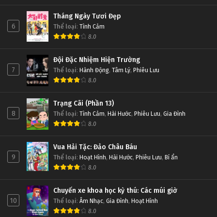
Tháng Ngày Tươi Đẹp
6
Thể loại
:
Tình Cảm
8.0
Đội Đặc Nhiệm Hiện Trường
7
Thể loại
:
Hành Động
,
Tâm Lý
,
Phiêu Lưu
8.0
Trạng Cãi (Phần 13)
8
Thể loại
:
Tình Cảm
,
Hài Hước
,
Phiêu Lưu
,
Gia Đình
8.0
Vua Hải Tặc: Đảo Châu Báu
9
Thể loại
:
Hoạt Hình
,
Hài Hước
,
Phiêu Lưu
,
Bí ẩn
8.0
Chuyến xe khoa học kỳ thú: Các múi giờ
10
Thể loại
:
Âm Nhạc
,
Gia Đình
,
Hoạt Hình
8.0