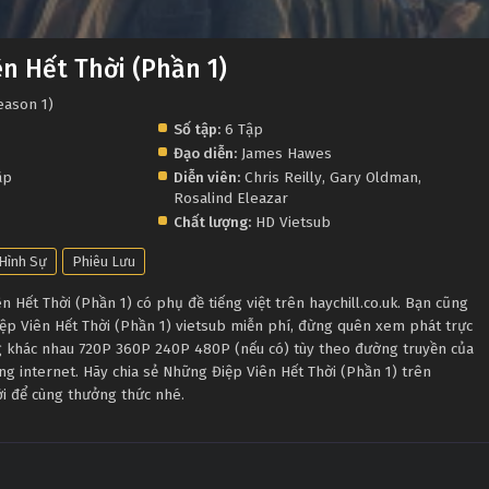
n Hết Thời (Phần 1)
eason 1)
Số tập:
6 Tập
Đạo diễn:
James Hawes
ập
Diễn viên:
Chris Reilly
,
Gary Oldman
,
Rosalind Eleazar
Chất lượng:
HD Vietsub
Hình Sự
Phiêu Lưu
Hết Thời (Phần 1) có phụ đề tiếng việt trên haychill.co.uk. Bạn cũng
iệp Viên Hết Thời (Phần 1) vietsub miễn phí, đừng quên xem phát trực
ng khác nhau 720P 360P 240P 480P (nếu có) tùy theo đường truyền của
ng internet. Hãy chia sẻ Những Điệp Viên Hết Thời (Phần 1) trên
ười để cùng thưởng thức nhé.