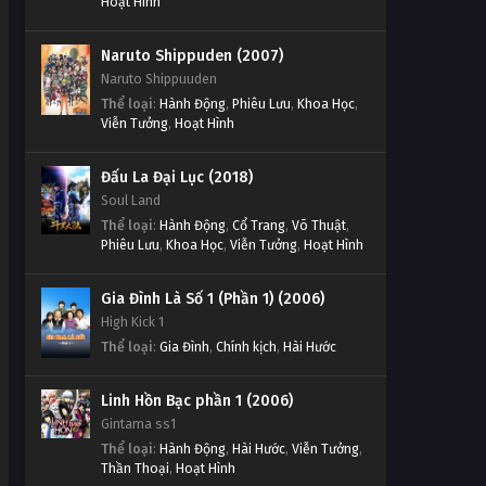
Hoạt Hình
Naruto Shippuden (2007)
Naruto Shippuuden
Thể loại
:
Hành Động
,
Phiêu Lưu
,
Khoa Học
,
Viễn Tưởng
,
Hoạt Hình
Đấu La Đại Lục (2018)
Soul Land
Thể loại
:
Hành Động
,
Cổ Trang
,
Võ Thuật
,
Phiêu Lưu
,
Khoa Học
,
Viễn Tưởng
,
Hoạt Hình
Gia Đình Là Số 1 (Phần 1) (2006)
High Kick 1
Thể loại
:
Gia Đình
,
Chính kịch
,
Hài Hước
Linh Hồn Bạc phần 1 (2006)
Gintama ss1
Thể loại
:
Hành Động
,
Hài Hước
,
Viễn Tưởng
,
Thần Thoại
,
Hoạt Hình