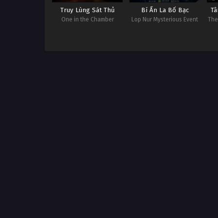
Truy Lùng Sát Thủ
Bí Ẩn La Bố Bạc
Tâ
One in the Chamber
Lop Nur Mysterious Event
The