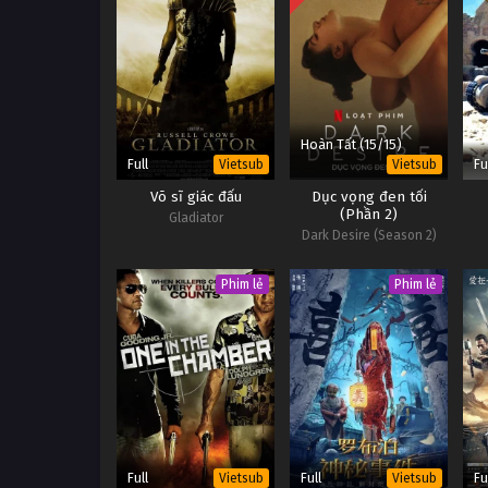
Hoàn Tất (15/15)
Full
Fu
Vietsub
Vietsub
Võ sĩ giác đấu
Dục vọng đen tối
(Phần 2)
Gladiator
Dark Desire (Season 2)
Phim lẻ
Phim lẻ
Full
Full
Fu
Vietsub
Vietsub