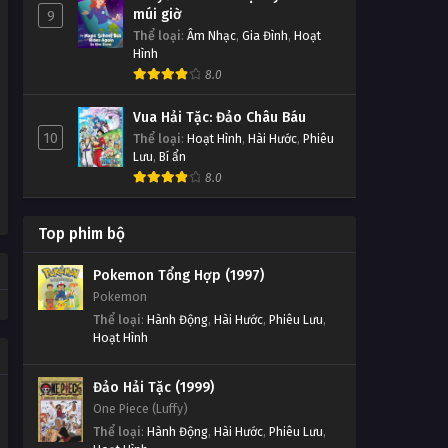
múi giờ
9
Thể loại
:
Âm Nhạc
,
Gia Đình
,
Hoạt
Hình
8.0
Vua Hải Tặc: Đảo Châu Báu
10
Thể loại
:
Hoạt Hình
,
Hài Hước
,
Phiêu
Lưu
,
Bí ẩn
8.0
Top phim bộ
Pokemon Tổng Hợp (1997)
Pokemon
Thể loại
:
Hành Động
,
Hài Hước
,
Phiêu Lưu
,
Hoạt Hình
Đảo Hải Tặc (1999)
One Piece (Luffy)
Thể loại
:
Hành Động
,
Hài Hước
,
Phiêu Lưu
,