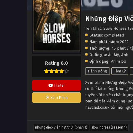
Những Điệp Viê
Tên khác: Slow Horses (S
Status:
completed
Năm phát hành:
2022
Thời lượng:
45 phút / t
Quốc gia:
Âu Mỹ
,
Anh
Định dạng:
Phim bộ
Rating 8.0
Hành Động
Tâm Lý
Xem phim Những Điệp Viên 
Trailer
có thể tải xuống Những Đ
tuyến với nhiều chất lượ
Xem Phim
bạn để tiết kiệm dung lượ
haychill.co.uk tới mọi ng
những điệp viên hết thời (phần 1)
slow horses (season 1)