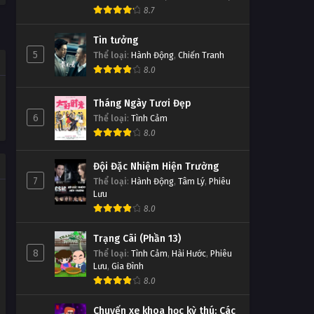
8.7
Tin tưởng
5
Thể loại
:
Hành Động
,
Chiến Tranh
8.0
Tháng Ngày Tươi Đẹp
6
Thể loại
:
Tình Cảm
8.0
Đội Đặc Nhiệm Hiện Trường
7
Thể loại
:
Hành Động
,
Tâm Lý
,
Phiêu
Lưu
8.0
Trạng Cãi (Phần 13)
8
Thể loại
:
Tình Cảm
,
Hài Hước
,
Phiêu
Lưu
,
Gia Đình
8.0
Chuyến xe khoa học kỳ thú: Các