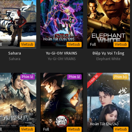
Hoàn Tất (120/120)
ll
Full
Vietsub
Vietsub
Vietsub
Sahara
Yu-Gi-Oh! VRAINS
Điệp Vụ Voi Trắng
Sahara
Yu-Gi-Oh! VRAINS
Elephant White
TRỌN BỘ
Phim lẻ
Phim lẻ
Phim bộ
Hoàn Tất (24/24)
ll
Full
Vietsub
Vietsub
Vietsub