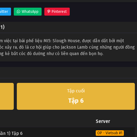
itter
WhatsApp
Pinterest
 1)
 việc tại bãi phế liệu MI5: Slough House, được dẫn dắt bởi một
cóc xảy ra, đó là cơ hội giúp cho Jackson Lamb cùng những người đồng
ng kẻ bắt cóc đó dường như có liên quan đến bọn họ.
Tập cuối
Tập 6
Server
hần 1) Tập 6
OP - Vietsub #1