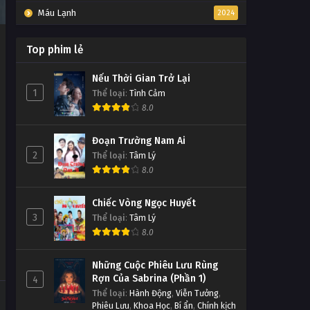
Máu Lạnh
2024
Top phim lẻ
Nếu Thời Gian Trở Lại
1
Thể loại
:
Tình Cảm
8.0
Đoạn Trường Nam Ai
2
Thể loại
:
Tâm Lý
8.0
Chiếc Vòng Ngọc Huyết
3
Thể loại
:
Tâm Lý
8.0
Những Cuộc Phiêu Lưu Rùng
Rợn Của Sabrina (Phần 1)
4
Thể loại
:
Hành Động
,
Viễn Tưởng
,
Phiêu Lưu
,
Khoa Học
,
Bí ẩn
,
Chính kịch