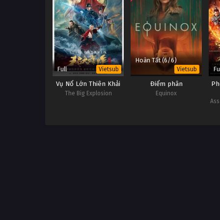
Hoàn Tất (6/6)
Full
Fu
Vietsub
Vietsub
Vụ Nổ Lớn Thiên Khải
Điểm phân
Ph
The Big Explosion
Equinox
Ass