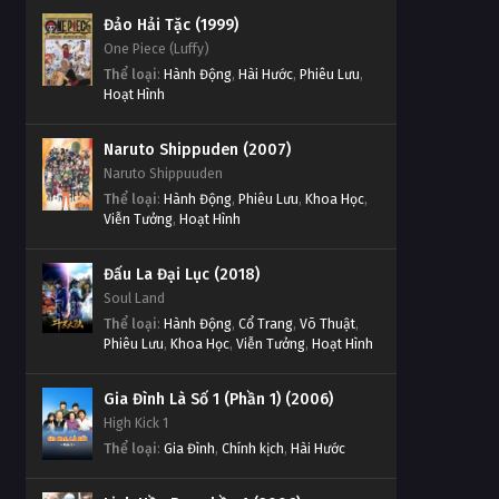
Đảo Hải Tặc (1999)
One Piece (Luffy)
Thể loại
:
Hành Động
,
Hài Hước
,
Phiêu Lưu
,
Hoạt Hình
Naruto Shippuden (2007)
Naruto Shippuuden
Thể loại
:
Hành Động
,
Phiêu Lưu
,
Khoa Học
,
Viễn Tưởng
,
Hoạt Hình
Đấu La Đại Lục (2018)
Soul Land
Thể loại
:
Hành Động
,
Cổ Trang
,
Võ Thuật
,
Phiêu Lưu
,
Khoa Học
,
Viễn Tưởng
,
Hoạt Hình
Gia Đình Là Số 1 (Phần 1) (2006)
High Kick 1
Thể loại
:
Gia Đình
,
Chính kịch
,
Hài Hước