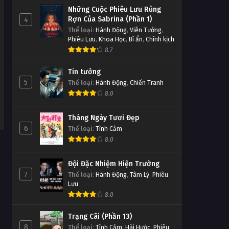
Những Cuộc Phiêu Lưu Rùng
Rợn Của Sabrina (Phần 1)
4
Thể loại
:
Hành Động
,
Viễn Tưởng
,
Phiêu Lưu
,
Khoa Học
,
Bí ẩn
,
Chính kịch
8.7
Tin tưởng
5
Thể loại
:
Hành Động
,
Chiến Tranh
8.0
Tháng Ngày Tươi Đẹp
6
Thể loại
:
Tình Cảm
8.0
Đội Đặc Nhiệm Hiện Trường
7
Thể loại
:
Hành Động
,
Tâm Lý
,
Phiêu
Lưu
8.0
Trạng Cãi (Phần 13)
8
Thể loại
:
Tình Cảm
,
Hài Hước
,
Phiêu