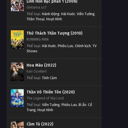
Linh Hồn Bạc phần 1 (2006)
Gintama ss1
Thể loại
:
Hành Động
,
Hài Hước
,
Viễn Tưởng
,
Thần Thoại
,
Hoạt Hình
Thử Thách Thần Tượng (2010)
RUNNING MAN
Thể loại
:
Hài Hước
,
Phiêu Lưu
,
Chính kịch
,
TV
Shows
Hoa Máu (2022)
Kan Cicekleri
Thể loại
:
Tình Cảm
Thần Võ Thiên Tôn (2020)
The Legend of Sky Lord
Thể loại
:
Viễn Tưởng
,
Phiêu Lưu
,
Bí ẩn
,
Cổ
Trang
,
Hoạt Hình
Cầm Tù (2022)