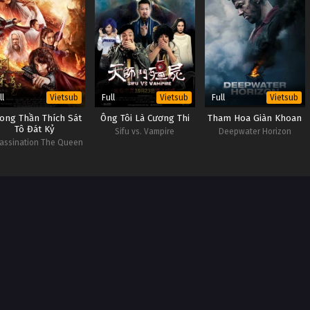
ll
Full
Full
Vietsub
Vietsub
Vietsub
ong Thần Thích Sát
Ông Tôi Là Cương Thi
Tham Hoa Giàn Khoan
Tô Đát Kỷ
Sifu vs. Vampire
Deepwater Horizon
assination The Queen