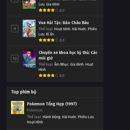
Lưu
,
Gia Đình
8.0
Vua Hải Tặc: Đảo Châu Báu
9
Thể loại
:
Hoạt Hình
,
Hài Hước
,
Phiêu
Lưu
,
Bí ẩn
8.0
Chuyến xe khoa học kỳ thú: Các
múi giờ
10
Thể loại
:
Âm Nhạc
,
Gia Đình
,
Hoạt
Hình
8.0
Top phim bộ
Pokemon Tổng Hợp (1997)
Pokemon
Thể loại
:
Hành Động
,
Hài Hước
,
Phiêu Lưu
,
Hoạt Hình