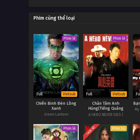
Phim cùng thể loại
Phim lẻ
Phim lẻ
Full
Full
Fu
Vietsub
Vietsub
Chiến Binh Đèn Lồng
Chân Tâm Anh
Bạn
Xanh
Hùng(Tiếng Quảng
My
Đông)
Green Lantern
A HERO NEVER DIES (
Cantonese )
TRỌN BỘ
Phim lẻ
Phim bộ