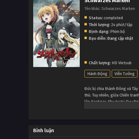
Schwarzes Marken
Tên khác: Schwarzes Marken
Status:
completed
Thời lượng:
24 phút/tập
Định dạng:
Phim bộ
Đạo diễn:
Đang cập nhật
Chất lượng:
HD Vietsub
Hành Động
Viễn Tưởng
Đức bị chia thành Đông và Tây 
thù. Tuy nhiên, giữa Chiến tra
lên Kashgar, Khu tự trị Duy Ng
tiên, Đông Đức, tên chính thức
Bình luận