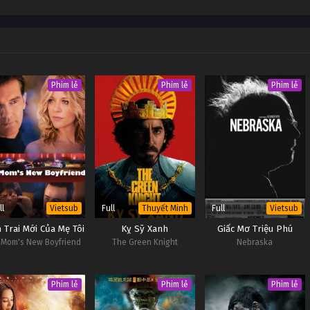
Phim lẻ
Phim lẻ
Phim lẻ
ll
Full
Full
Vietsub
Thuyết Minh
Vietsub
 Trai Mới Của Mẹ Tôi
Kỵ Sỹ Xanh
Giấc Mơ Triệu Phú
 Mom's New Boyfriend
The Green Knight
Nebraska
Phim lẻ
Phim lẻ
Phim lẻ