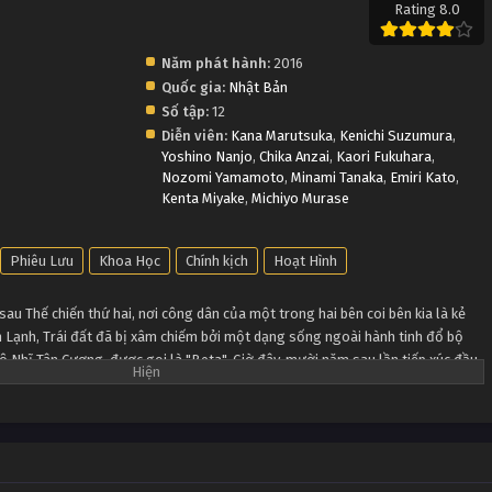
Rating 8.0
Năm phát hành:
2016
Quốc gia:
Nhật Bản
Số tập:
12
Diễn viên:
Kana Marutsuka
,
Kenichi Suzumura
,
Yoshino Nanjo
,
Chika Anzai
,
Kaori Fukuhara
,
Nozomi Yamamoto
,
Minami Tanaka
,
Emiri Kato
,
Kenta Miyake
,
Michiyo Murase
Phiêu Lưu
Khoa Học
Chính kịch
Hoạt Hình
sau Thế chiến thứ hai, nơi công dân của một trong hai bên coi bên kia là kẻ
nh Lạnh, Trái đất đã bị xâm chiếm bởi một dạng sống ngoài hành tinh đổ bộ
ô Nhĩ Tân Cương, được gọi là "Beta". Giờ đây, mười năm sau lần tiếp xúc đầu
 là Cộng hòa Dân chủ Đức, đã trở thành tiền tuyến.