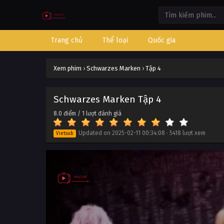
Trang chủ
Thể loại
Quốc gia
Xem phim
›
Schwarzes Marken
›
Tập 4
Schwarzes Marken Tập 4
8.0
điểm /
1
lượt đánh giá
Updated on
2025-02-11 00:34:08
·
5418 lượt xem
Vietsub