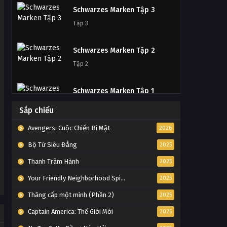
Schwarzes Marken Tập Tập 04
Schwarzes Marken Tập 3
Tập Tập 04
Tập 3
Schwarzes Marken Tập Tập 03
Schwarzes Marken Tập 2
Tập Tập 03
Tập 2
Schwarzes Marken Tập Tập 02
Schwarzes Marken Tập 1
Tập Tập 02
Tập 1
Sắp chiếu
Avengers: Cuộc Chiến Bí Mật
2026
Schwarzes Marken Tập Tập 01
Bộ Tứ Siêu Đẳng
Tập Tập 01
2025
Thanh Trâm Hành
2025
Your Friendly Neighborhood Spider-Man
2025
Thăng cấp một mình (Phần 2)
2025
Captain America: Thế Giới Mới
2025