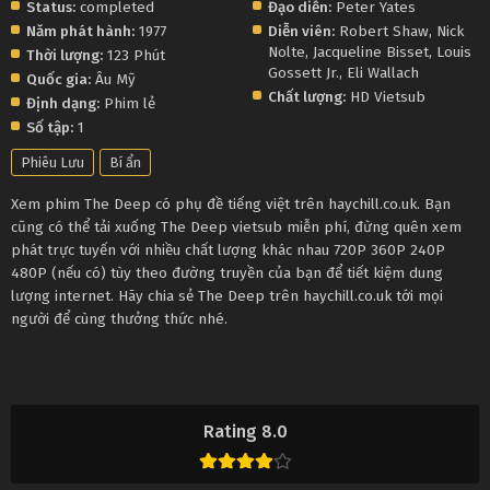
Status:
completed
Đạo diễn:
Peter Yates
Năm phát hành:
1977
Diễn viên:
Robert Shaw
,
Nick
Nolte
,
Jacqueline Bisset
,
Louis
Thời lượng:
123 Phút
Gossett Jr.
,
Eli Wallach
Quốc gia:
Âu Mỹ
Chất lượng:
HD Vietsub
Định dạng:
Phim lẻ
Số tập:
1
Phiêu Lưu
Bí ẩn
Xem phim The Deep có phụ đề tiếng việt trên haychill.co.uk. Bạn
cũng có thể tải xuống The Deep vietsub miễn phí, đừng quên xem
phát trực tuyến với nhiều chất lượng khác nhau 720P 360P 240P
480P (nếu có) tùy theo đường truyền của bạn để tiết kiệm dung
lượng internet. Hãy chia sẻ The Deep trên haychill.co.uk tới mọi
người để cùng thưởng thức nhé.
Rating 8.0