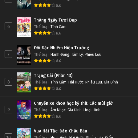
8.0
Tháng Ngày Tươi Đẹp
6
Thể loại
:
Tình Cảm
8.0
Đội Đặc Nhiệm Hiện Trường
7
Thể loại
:
Hành Động
,
Tâm Lý
,
Phiêu Lưu
8.0
Trạng Cãi (Phần 13)
8
Thể loại
:
Tình Cảm
,
Hài Hước
,
Phiêu Lưu
,
Gia Đình
8.0
Chuyến xe khoa học kỳ thú: Các múi giờ
9
Thể loại
:
Âm Nhạc
,
Gia Đình
,
Hoạt Hình
8.0
Vua Hải Tặc: Đảo Châu Báu
10
Thể loại
:
Hoạt Hình
,
Hài Hước
,
Phiêu Lưu
,
Bí ẩn