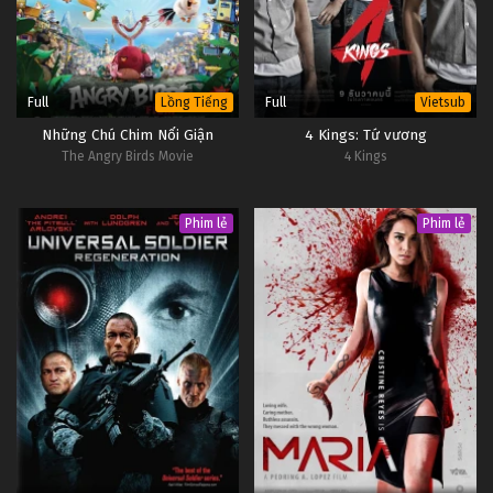
Full
Full
Lồng Tiếng
Vietsub
Những Chú Chim Nổi Giận
4 Kings: Tứ vương
The Angry Birds Movie
4 Kings
Phim lẻ
Phim lẻ