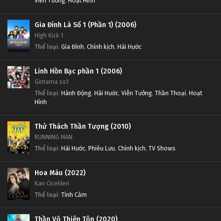
Viễn Tưởng
,
Hoạt Hình
Gia Đình Là Số 1 (Phần 1) (2006)
High Kick 1
Thể loại
:
Gia Đình
,
Chính kịch
,
Hài Hước
Linh Hồn Bạc phần 1 (2006)
Gintama ss1
Thể loại
:
Hành Động
,
Hài Hước
,
Viễn Tưởng
,
Thần Thoại
,
Hoạt
Hình
Thử Thách Thần Tượng (2010)
RUNNING MAN
Thể loại
:
Hài Hước
,
Phiêu Lưu
,
Chính kịch
,
TV Shows
Hoa Máu (2022)
Kan Cicekleri
Thể loại
:
Tình Cảm
Thần Võ Thiên Tôn (2020)