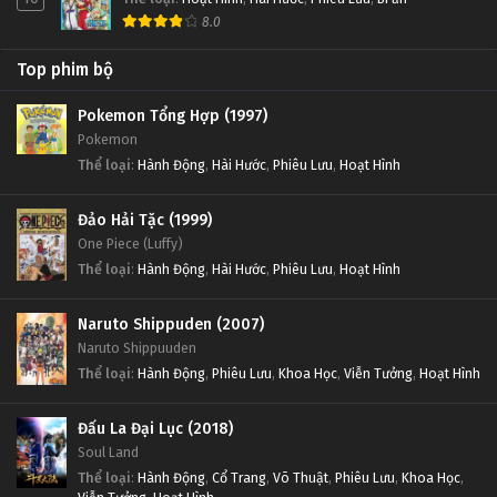
8.0
Top phim bộ
Pokemon Tổng Hợp (1997)
Pokemon
Thể loại
:
Hành Động
,
Hài Hước
,
Phiêu Lưu
,
Hoạt Hình
Đảo Hải Tặc (1999)
One Piece (Luffy)
Thể loại
:
Hành Động
,
Hài Hước
,
Phiêu Lưu
,
Hoạt Hình
Naruto Shippuden (2007)
Naruto Shippuuden
Thể loại
:
Hành Động
,
Phiêu Lưu
,
Khoa Học
,
Viễn Tưởng
,
Hoạt Hình
Đấu La Đại Lục (2018)
Soul Land
Thể loại
:
Hành Động
,
Cổ Trang
,
Võ Thuật
,
Phiêu Lưu
,
Khoa Học
,