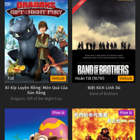
TRỌN BỘ
Full
Hoàn Tất (10/10)
Vietsub
Vietsub
Bí Kíp Luyện Rồng: Món Quà Của
Biệt Kích Lính Dù
Sún Răng
Band of Brothers
Dragons: Gift of the Night Fury
Phim lẻ
Phim lẻ