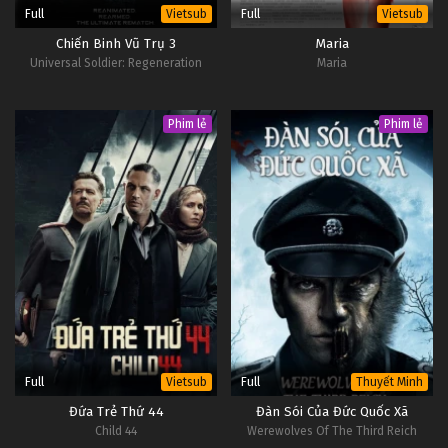
Full
Full
Vietsub
Vietsub
Chiến Binh Vũ Trụ 3
Maria
Universal Soldier: Regeneration
Maria
Phim lẻ
Phim lẻ
Full
Full
Vietsub
Thuyết Minh
Đứa Trẻ Thứ 44
Đàn Sói Của Đức Quốc Xã
Child 44
Werewolves Of The Third Reich