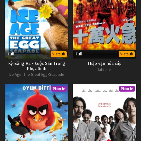
Full
Full
Vietsub
Vietsub
Kỷ Băng Hà - Cuộc Săn Trứng
Thập vạn hỏa cấp
Phục Sinh
Lifeline
Ice Age: The Great Egg-Scapade
Phim lẻ
Phim lẻ