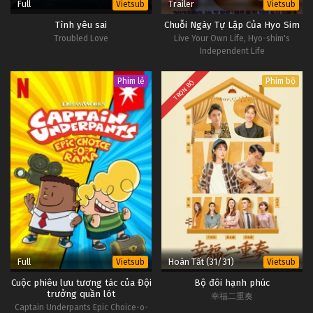
Full
Trailer
Vietsub
Vietsub
Tập Tập 131
Tập 137
Tình yêu sai
Chuỗi Ngày Tự Lập Của Hyo Sim
Troubled Love
Live Your Own Life, Hyo-shim's
Gia Đình Là Số 1 (Phần 1) Tập Tập 130
Gia Đình Là Số 1 (Phần 1) Tập 136
Independent Life
Tập Tập 130
Tập 136
Phim lẻ
Phim bộ
TRỌN BỘ
Gia Đình Là Số 1 (Phần 1) Tập Tập 129
Gia Đình Là Số 1 (Phần 1) Tập 135
Tập Tập 129
Tập 135
Gia Đình Là Số 1 (Phần 1) Tập Tập 128
Gia Đình Là Số 1 (Phần 1) Tập 134
Tập Tập 128
Tập 134
Gia Đình Là Số 1 (Phần 1) Tập Tập 127
Gia Đình Là Số 1 (Phần 1) Tập 133
Tập Tập 127
Tập 133
Full
Hoàn Tất (31/31)
Vietsub
Vietsub
Gia Đình Là Số 1 (Phần 1) Tập Tập 126
Gia Đình Là Số 1 (Phần 1) Tập 132
Cuộc phiêu lưu tương tác của Đội
Bộ đôi hạnh phúc
Tập Tập 126
Tập 132
trưởng quần lót
幸福二重奏
Captain Underpants Epic Choice-o-