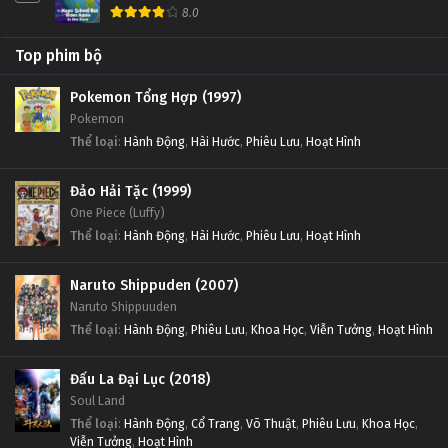
8.0
Gia Đình Là Số 1 (Phần 1) Tập Tập 108
Gia Đình Là Số 1 (Phần 1) Tập 114
Top phim bộ
Tập Tập 108
Tập 114
Pokemon Tổng Hợp (1997)
Gia Đình Là Số 1 (Phần 1) Tập Tập 107
Gia Đình Là Số 1 (Phần 1) Tập 113
Pokemon
Thể loại
:
Hành Động
,
Hài Hước
,
Phiêu Lưu
,
Hoạt Hình
Tập Tập 107
Tập 113
Đảo Hải Tặc (1999)
Gia Đình Là Số 1 (Phần 1) Tập Tập 106
Gia Đình Là Số 1 (Phần 1) Tập 112
One Piece (Luffy)
Tập Tập 106
Tập 112
Thể loại
:
Hành Động
,
Hài Hước
,
Phiêu Lưu
,
Hoạt Hình
Gia Đình Là Số 1 (Phần 1) Tập Tập 105
Gia Đình Là Số 1 (Phần 1) Tập 111
Naruto Shippuden (2007)
Tập Tập 105
Tập 111
Naruto Shippuuden
Thể loại
:
Hành Động
,
Phiêu Lưu
,
Khoa Học
,
Viễn Tưởng
,
Hoạt Hình
Gia Đình Là Số 1 (Phần 1) Tập Tập 104
Gia Đình Là Số 1 (Phần 1) Tập 110
Đấu La Đại Lục (2018)
Tập Tập 104
Tập 110
Soul Land
Thể loại
:
Hành Động
,
Cổ Trang
,
Võ Thuật
,
Phiêu Lưu
,
Khoa Học
,
Gia Đình Là Số 1 (Phần 1) Tập Tập 103
Gia Đình Là Số 1 (Phần 1) Tập 109
Viễn Tưởng
,
Hoạt Hình