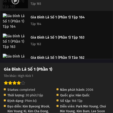
Tập Tập 159
Tập 165
Gia Đình Là Số 1 (Phần 1) Tập Tập 158
Gia Đình Là Số 1 (Phần 1) Tập 164
Tập Tập 158
Tập 164
Gia Đình Là Số 1 (Phần 1) Tập Tập 157
Gia Đình Là Số 1 (Phần 1) Tập 163
Tập Tập 157
Tập 163
Gia Đình Là Số 1 (Phần 1) Tập Tập 156
Gia Đình Là Số 1 (Phần 1) Tập 162
Tập Tập 156
Tập 162
Gia Đình Là Số 1 (Phần 1)
Tên khác: High Kick 1
Gia Đình Là Số 1 (Phần 1) Tập Tập 155
Gia Đình Là Số 1 (Phần 1) Tập 161
Tập Tập 155
Tập 161
Status:
completed
Năm phát hành:
2006
Thời lượng:
30 phút/tập
Quốc gia:
Hàn Quốc
Gia Đình Là Số 1 (Phần 1) Tập Tập 154
Gia Đình Là Số 1 (Phần 1) Tập 160
Định dạng:
Phim bộ
Số tập:
166 Tập
Tập Tập 154
Tập 160
Đạo diễn:
Kim Byeong Wook
,
Diễn viên:
Park Min Young
,
Choi
Kim Young Ki
,
Kim Cha Dong
,
Min Young
,
Kim Bum
,
Lee Soon