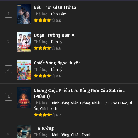
Nếu Thời Gian Trở Lại
1
Thể loại
:
Tình Cảm
Gia Đình Là Số 1 (Phần 1) Tập Tập 119
Gia Đình Là Số 1 (Phần 1) Tập 125
8.0
Tập Tập 119
Tập 125
Đoạn Trường Nam Ai
Gia Đình Là Số 1 (Phần 1) Tập Tập 118
Gia Đình Là Số 1 (Phần 1) Tập 124
2
Thể loại
:
Tâm Lý
8.0
Tập Tập 118
Tập 124
Chiếc Vòng Ngọc Huyết
Gia Đình Là Số 1 (Phần 1) Tập Tập 117
Gia Đình Là Số 1 (Phần 1) Tập 123
3
Thể loại
:
Tâm Lý
Tập Tập 117
Tập 123
8.0
Gia Đình Là Số 1 (Phần 1) Tập Tập 116
Gia Đình Là Số 1 (Phần 1) Tập 122
Những Cuộc Phiêu Lưu Rùng Rợn Của Sabrina
(Phần 1)
4
Tập Tập 116
Tập 122
Thể loại
:
Hành Động
,
Viễn Tưởng
,
Phiêu Lưu
,
Khoa Học
,
Bí
ẩn
,
Chính kịch
Gia Đình Là Số 1 (Phần 1) Tập Tập 115
Gia Đình Là Số 1 (Phần 1) Tập 121
8.7
Tập Tập 115
Tập 121
Tin tưởng
5
Thể loại
:
Hành Động
,
Chiến Tranh