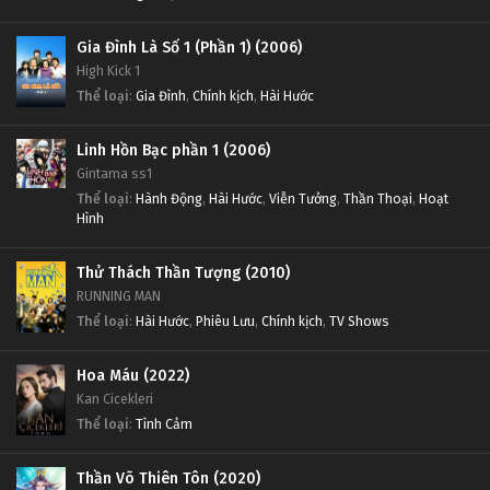
Tập Tập 103
Tập 109
Gia Đình Là Số 1 (Phần 1) (2006)
High Kick 1
Gia Đình Là Số 1 (Phần 1) Tập Tập 102
Gia Đình Là Số 1 (Phần 1) Tập 108
Thể loại
:
Gia Đình
,
Chính kịch
,
Hài Hước
Tập Tập 102
Tập 108
Linh Hồn Bạc phần 1 (2006)
Gia Đình Là Số 1 (Phần 1) Tập Tập 101
Gia Đình Là Số 1 (Phần 1) Tập 107
Gintama ss1
Tập Tập 101
Tập 107
Thể loại
:
Hành Động
,
Hài Hước
,
Viễn Tưởng
,
Thần Thoại
,
Hoạt
Hình
Gia Đình Là Số 1 (Phần 1) Tập Tập 100
Gia Đình Là Số 1 (Phần 1) Tập 106
Thử Thách Thần Tượng (2010)
Tập Tập 100
Tập 106
RUNNING MAN
Thể loại
:
Hài Hước
,
Phiêu Lưu
,
Chính kịch
,
TV Shows
Gia Đình Là Số 1 (Phần 1) Tập Tập 099
Gia Đình Là Số 1 (Phần 1) Tập 105
Tập Tập 099
Tập 105
Hoa Máu (2022)
Kan Cicekleri
Gia Đình Là Số 1 (Phần 1) Tập Tập 098
Gia Đình Là Số 1 (Phần 1) Tập 104
Thể loại
:
Tình Cảm
Tập Tập 098
Tập 104
Thần Võ Thiên Tôn (2020)