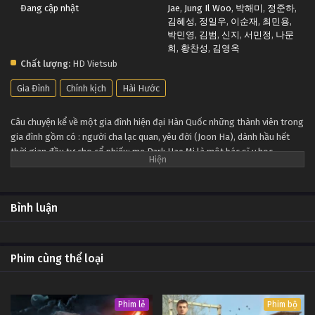
Đang cập nhật
Jae
,
Jung Il Woo
,
박해미
,
정준하
,
Gia Đình Là Số 1 (Phần 1) Tập Tập 153
Gia Đình Là Số 1 (Phần 1) Tập 159
김혜성
,
정일우
,
이순재
,
최민용
,
Tập Tập 153
Tập 159
박민영
,
김범
,
신지
,
서민정
,
나문
희
,
황찬성
,
김영옥
Chất lượng:
HD Vietsub
Gia Đình Là Số 1 (Phần 1) Tập Tập 152
Gia Đình Là Số 1 (Phần 1) Tập 158
Gia Đình
Chính kịch
Hài Hước
Tập Tập 152
Tập 158
Câu chuyện kể về một gia đình hiện đại Hàn Quốc những thành viên trong
Gia Đình Là Số 1 (Phần 1) Tập Tập 151
Gia Đình Là Số 1 (Phần 1) Tập 157
gia đình gồm có : người cha lạc quan, yêu đời (Joon Ha), dành hầu hết
Tập Tập 151
Tập 157
thời gian đầu tư cho cổ phiếu; mẹ Park Hae Mi là một bác sĩ y học
phương Đông và luôn quá tự tin vào bản thân, ông nội Lee Soon Jae thì
yêu tiền hơn bất cứ điều gì trên đời; bà nội Nah Mun Hee luôn muốn dành
Gia Đình Là Số 1 (Phần 1) Tập Tập 150
Gia Đình Là Số 1 (Phần 1) Tập 156
phần thắng trong các cuộc xung đột mẹ chồng-nàng dâu. Chú Lee Min
Tập Tập 150
Tập 156
Bình luận
Young 27 tuổi đang phải gà trống nuôi con sau khi trải qua một cuộc hôn
nhân vội vàng.
Gia Đình Là Số 1 (Phần 1) Tập Tập 149
Gia Đình Là Số 1 (Phần 1) Tập 155
Phim cùng thể loại
Tập Tập 149
Tập 155
Gia Đình Là Số 1 (Phần 1) Tập Tập 148
Gia Đình Là Số 1 (Phần 1) Tập 154
Phim lẻ
Phim bộ
Tập Tập 148
Tập 154