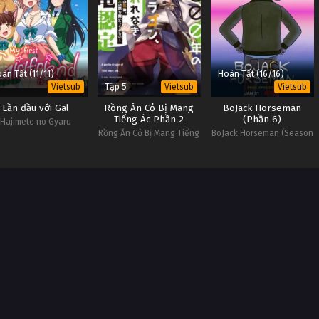
àn Tất (11/11)
Hoàn Tất (16/16)
Tập 5
Vietsub
Vietsub
Vietsub
Lần đầu với Gal
Rồng Ăn Cỏ Bị Mang
BoJack Horseman
Tiếng Ác Phần 2
(Phần 6)
Hajimete no Gyaru
Rồng Ăn Cỏ Bị Mang Tiếng
BoJack Horseman (Season
Ác Phần 2
6)