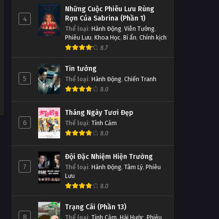
649
Những Cuộc Phiêu Lưu Rùng
Tập Tập 722
Tập 649
Rợn Của Sabrina (Phần 1)
4
Thể loại
:
Hành Động
,
Viễn Tưởng
,
Thử Thách Thần Tượng Tập
Phiêu Lưu
,
Khoa Học
,
Bí ẩn
,
Chính kịch
Thử Thách Thần Tượng Tập
Tập 721
8.7
648
Tập Tập 721
Tập 648
Tin tưởng
Thử Thách Thần Tượng Tập
5
Thể loại
:
Hành Động
,
Chiến Tranh
Thử Thách Thần Tượng Tập
Tập 720
8.0
647
Tập Tập 720
Tập 647
Tháng Ngày Tươi Đẹp
Thử Thách Thần Tượng Tập
6
Thể loại
:
Tình Cảm
Thử Thách Thần Tượng Tập
Tập 719
8.0
646
Tập Tập 719
Tập 646
Đội Đặc Nhiệm Hiện Trường
7
Thể loại
Thử Thách Thần Tượng Tập
:
Hành Động
,
Tâm Lý
,
Phiêu
Thử Thách Thần Tượng Tập
Lưu
Tập 718
645
8.0
Tập Tập 718
Tập 645
Trạng Cãi (Phần 13)
Thử Thách Thần Tượng Tập
8
Thể loại
:
Tình Cảm
,
Hài Hước
,
Phiêu