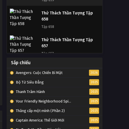
Tập 659
Thử Thách Thần Tượng Tập
Thử Thách Thần Tượng Tập
Tập 731
658
Tập Tập 731
Tập 658
Thử Thách Thần Tượng Tập
Thử Thách Thần Tượng Tập
Tập 730
657
Tập Tập 730
Tập 657
Thử Thách Thần Tượng Tập
Sắp chiếu
Thử Thách Thần Tượng Tập
Tập 729
656
Avengers: Cuộc Chiến Bí Mật
2026
Tập Tập 729
Tập 656
Bộ Tứ Siêu Đẳng
2025
Thử Thách Thần Tượng Tập
Thanh Trâm Hành
2025
Thử Thách Thần Tượng Tập
Tập 728
655
Your Friendly Neighborhood Spider-Man
2025
Tập Tập 728
Tập 655
Thăng cấp một mình (Phần 2)
2025
Thử Thách Thần Tượng Tập
Thử Thách Thần Tượng Tập
Captain America: Thế Giới Mới
2025
Tập 727
654