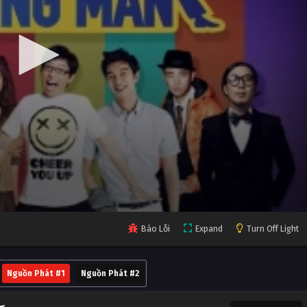
Báo Lỗi
Expand
Turn Off Light
Nguồn Phát #1
Nguồn Phát #2