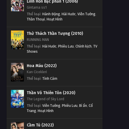
Linh Hồn Bạc phần 1 (2006)
Thử Thách Thần Tượng Tập
Gintama ss1
Thử Thách Thần Tượng Tập
Tập 707
Thể loại
:
Hành Động
,
Hài Hước
,
Viễn Tưởng
,
634
Thần Thoại
,
Hoạt Hình
Tập Tập 707
Tập 634
Thử Thách Thần Tượng Tập
Thử Thách Thần Tượng (2010)
Thử Thách Thần Tượng Tập
Tập 706
RUNNING MAN
633
Thể loại
:
Hài Hước
,
Phiêu Lưu
,
Chính kịch
,
TV
Tập Tập 706
Shows
Tập 633
Thử Thách Thần Tượng Tập
Thử Thách Thần Tượng Tập
Hoa Máu (2022)
Tập 705
632
Kan Cicekleri
Tập Tập 705
Tập 632
Thể loại
:
Tình Cảm
Thử Thách Thần Tượng Tập
Thử Thách Thần Tượng Tập
Tập 704
Thần Võ Thiên Tôn (2020)
631
The Legend of Sky Lord
Tập Tập 704
Tập 631
Thể loại
:
Viễn Tưởng
,
Phiêu Lưu
,
Bí ẩn
,
Cổ
Trang
,
Hoạt Hình
Thử Thách Thần Tượng Tập
Thử Thách Thần Tượng Tập
Tập 703
630
Cầm Tù (2022)
Tập Tập 703