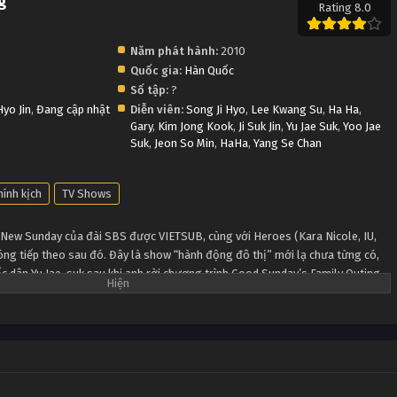
g
Rating 8.0
Năm phát hành:
2010
Quốc gia:
Hàn Quốc
Số tập:
?
Hyo Jin
,
Đang cập nhật
Diễn viên:
Song Ji Hyo
,
Lee Kwang Su
,
Ha Ha
,
Gary
,
Kim Jong Kook
,
Ji Suk Jin
,
Yu Jae Suk
,
Yoo Jae
Suk
,
Jeon So Min
,
HaHa
,
Yang Se Chan
hính kịch
TV Shows
New Sunday của đài SBS được VIETSUB, cùng với Heroes (Kara Nicole, IU,
óng tiếp theo sau đó. Đây là show “hành động đô thị” mới lạ chưa từng có,
ốc dân Yu Jae-suk sau khi anh rời chương trình Good Sunday’s Family Outing
 Man, đảm bảo các bạn sẽ phải cười lăn cười bò vì sự hài hước của các thành
 oái ăm mà họ phải chịu đựng trong suốt chương trình.
ch mời là những ngôi sao nổi tiếng của Hàn Quốc khám phá những địa điểm
như tên gọi của chương trình, các thành viên Running Man bị nhốt trong một
ợt đuổi nhau trong đêm để giành lấy Heo vàng hoặc quả bóng Running Ball.