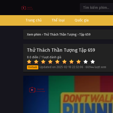
Trang chủ
Thể loại
Quốc gia
Xem phim
›
Thử Thách Thần Tượng
›
Tập 659
Thử Thách Thần Tượng Tập 659
8.0
điểm /
1
lượt đánh giá
Updated on
2025-02-10 22:32:06
·
66944 lượt xem
Vietsub