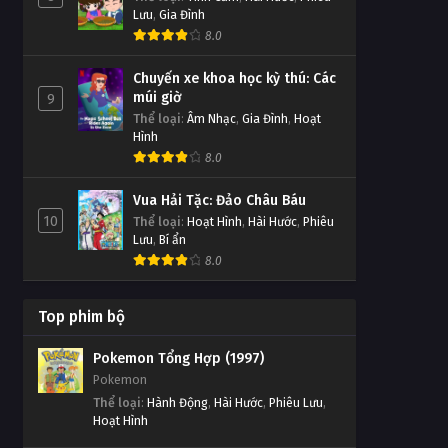
Thử Thách Thần Tượng Tập
Tập 717
Lưu
,
Gia Đình
644
Tập Tập 717
8.0
Tập 644
Chuyến xe khoa học kỳ thú: Các
Thử Thách Thần Tượng Tập
Thử Thách Thần Tượng Tập
múi giờ
9
Tập 716
643
Thể loại
:
Âm Nhạc
,
Gia Đình
,
Hoạt
Tập Tập 716
Hình
Tập 643
8.0
Thử Thách Thần Tượng Tập
Thử Thách Thần Tượng Tập
Tập 715
Vua Hải Tặc: Đảo Châu Báu
642
10
Thể loại
Tập Tập 715
:
Hoạt Hình
,
Hài Hước
,
Phiêu
Tập 642
Lưu
,
Bí ẩn
8.0
Thử Thách Thần Tượng Tập
Thử Thách Thần Tượng Tập
Tập 714
641
Tập Tập 714
Top phim bộ
Tập 641
Pokemon Tổng Hợp (1997)
Thử Thách Thần Tượng Tập
Thử Thách Thần Tượng Tập
Pokemon
Tập 713
640
Thể loại
:
Hành Động
,
Hài Hước
,
Phiêu Lưu
,
Tập Tập 713
Hoạt Hình
Tập 640