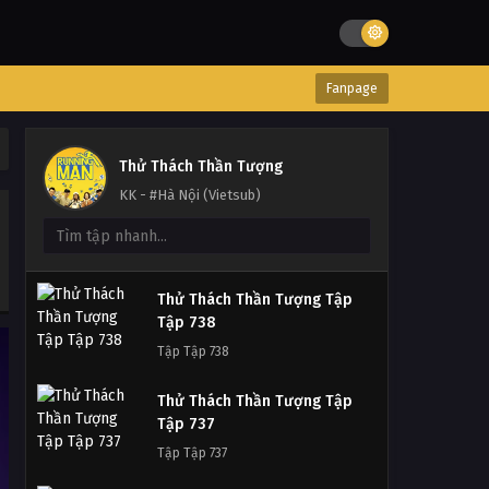
Thử Thách Thần Tượng Tập
668
Tập 668
Fanpage
Thử Thách Thần Tượng Tập
667
Thử Thách Thần Tượng
Tập 667
KK - #Hà Nội (Vietsub)
Thử Thách Thần Tượng Tập
666
Tập 666
Thử Thách Thần Tượng Tập
Thử Thách Thần Tượng Tập
Tập 738
665
Tập Tập 738
Tập 665
Thử Thách Thần Tượng Tập
Thử Thách Thần Tượng Tập
Tập 737
664
Tập Tập 737
Tập 664