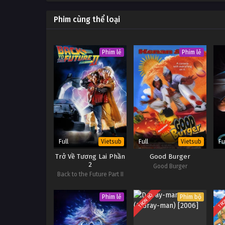
Đội bị thua sẽ phải chịu hình 
mặc quần xà lỏn giữa nơi côn
Phim cùng thể loại
Phim lẻ
Phim lẻ
Full
Full
Fu
Vietsub
Vietsub
Trở Về Tương Lai Phần
Good Burger
2
Good Burger
Back to the Future Part II
TRỌN BỘ
TRỌ
Phim lẻ
Phim bộ