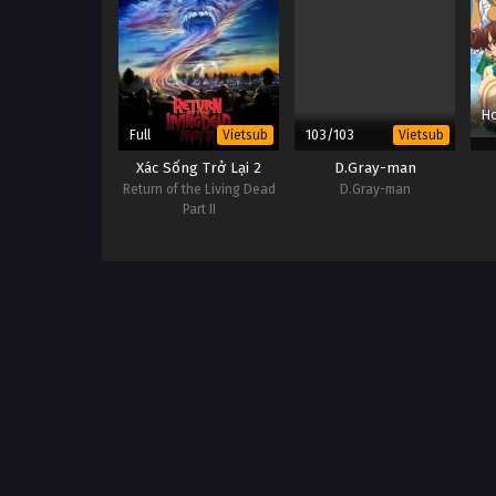
Ho
Full
103/103
Vietsub
Vietsub
Xác Sống Trở Lại 2
D.Gray-man
Return of the Living Dead
D.Gray-man
Part II