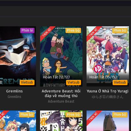
phạt khi trời sáng. Một trong những hình phạt phổ biến và khủng khiếp nhất là
g cộng…
TRỌN BỘ
TRỌN BỘ
Phim lẻ
Phim bộ
Phim bộ
Hoàn Tất (12/12)
Hoàn Tất (15/15)
ll
Vietsub
Vietsub
Vietsub
Gremlins
Adventure Beast: Hỏi
Yuuna Ở Nhà Trọ Yuragi
đáp về muông thú
Gremlins
ゆらぎ荘の幽奈さん
Adventure Beast
N BỘ
TRỌN BỘ
Phim bộ
Phim bộ
Phim bộ