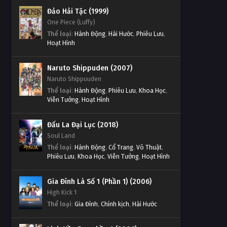
Thử Thách Thần Tượng Tập
Thử Thách Thần Tượng Tập
Đảo Hải Tặc (1999)
Tập 712
639
One Piece (Luffy)
Tập Tập 712
Thể loại
:
Hành Động
,
Hài Hước
,
Phiêu Lưu
,
Tập 639
Hoạt Hình
Thử Thách Thần Tượng Tập
Thử Thách Thần Tượng Tập
Tập 711
Naruto Shippuden (2007)
638
Tập Tập 711
Naruto Shippuuden
Tập 638
Thể loại
:
Hành Động
,
Phiêu Lưu
,
Khoa Học
,
Thử Thách Thần Tượng Tập
Viễn Tưởng
,
Hoạt Hình
Thử Thách Thần Tượng Tập
Tập 710
637
Tập Tập 710
Đấu La Đại Lục (2018)
Tập 637
Soul Land
Thử Thách Thần Tượng Tập
Thể loại
:
Hành Động
,
Cổ Trang
,
Võ Thuật
,
Thử Thách Thần Tượng Tập
Tập 709
Phiêu Lưu
,
Khoa Học
,
Viễn Tưởng
,
Hoạt Hình
636
Tập Tập 709
Tập 636
Gia Đình Là Số 1 (Phần 1) (2006)
Thử Thách Thần Tượng Tập
High Kick 1
Thử Thách Thần Tượng Tập
Tập 708
Thể loại
:
Gia Đình
,
Chính kịch
,
Hài Hước
635
Tập Tập 708
Tập 635