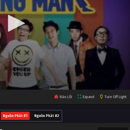
Báo Lỗi
Expand
Turn Off Light
Nguồn Phát #1
Nguồn Phát #2