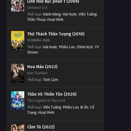
Linh Hồn Bạc phần 1 (2006)
Thử Thách Thần Tượng Tập
Gintama ss1
Thử Thách Thần Tượng Tập
Tập 707
Thể loại
:
Hành Động
,
Hài Hước
,
Viễn Tưởng
,
641
Thần Thoại
,
Hoạt Hình
Tập Tập 707
Tập 641
Thử Thách Thần Tượng Tập
Thử Thách Thần Tượng (2010)
Thử Thách Thần Tượng Tập
Tập 706
RUNNING MAN
640
Thể loại
:
Hài Hước
,
Phiêu Lưu
,
Chính kịch
,
TV
Tập Tập 706
Shows
Tập 640
Thử Thách Thần Tượng Tập
Thử Thách Thần Tượng Tập
Hoa Máu (2022)
Tập 705
639
Kan Cicekleri
Tập Tập 705
Tập 639
Thể loại
:
Tình Cảm
Thử Thách Thần Tượng Tập
Thử Thách Thần Tượng Tập
Tập 704
Thần Võ Thiên Tôn (2020)
638
The Legend of Sky Lord
Tập Tập 704
Tập 638
Thể loại
:
Viễn Tưởng
,
Phiêu Lưu
,
Bí ẩn
,
Cổ
Trang
,
Hoạt Hình
Thử Thách Thần Tượng Tập
Thử Thách Thần Tượng Tập
Tập 703
637
Cầm Tù (2022)
Tập Tập 703