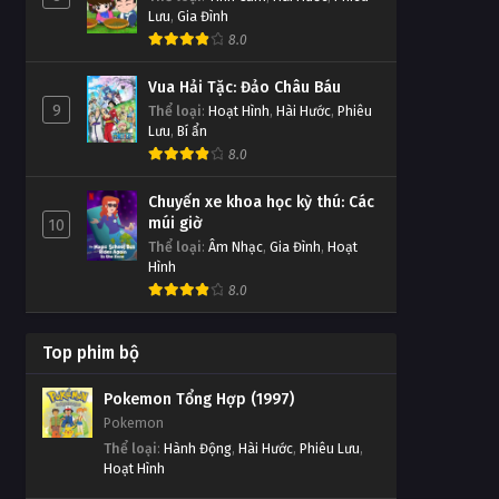
Thử Thách Thần Tượng Tập
Tập 717
Lưu
,
Gia Đình
651
Tập Tập 717
8.0
Tập 651
Vua Hải Tặc: Đảo Châu Báu
Thử Thách Thần Tượng Tập
Thử Thách Thần Tượng Tập
9
Thể loại
:
Hoạt Hình
,
Hài Hước
,
Phiêu
Tập 716
650
Lưu
,
Bí ẩn
Tập Tập 716
8.0
Tập 650
Thử Thách Thần Tượng Tập
Chuyến xe khoa học kỳ thú: Các
Thử Thách Thần Tượng Tập
Tập 715
múi giờ
10
649
Thể loại
Tập Tập 715
:
Âm Nhạc
,
Gia Đình
,
Hoạt
Tập 649
Hình
8.0
Thử Thách Thần Tượng Tập
Thử Thách Thần Tượng Tập
Tập 714
648
Tập Tập 714
Top phim bộ
Tập 648
Pokemon Tổng Hợp (1997)
Thử Thách Thần Tượng Tập
Thử Thách Thần Tượng Tập
Pokemon
Tập 713
647
Thể loại
:
Hành Động
,
Hài Hước
,
Phiêu Lưu
,
Tập Tập 713
Hoạt Hình
Tập 647