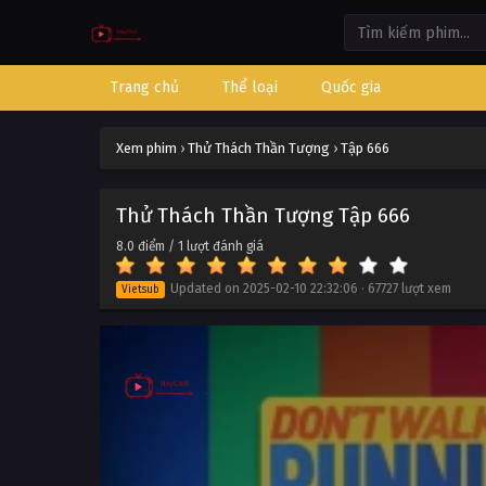
Trang chủ
Thể loại
Quốc gia
Xem phim
›
Thử Thách Thần Tượng
›
Tập 666
Thử Thách Thần Tượng Tập 666
8.0
điểm /
1
lượt đánh giá
Updated on
2025-02-10 22:32:06
·
67727 lượt xem
Vietsub