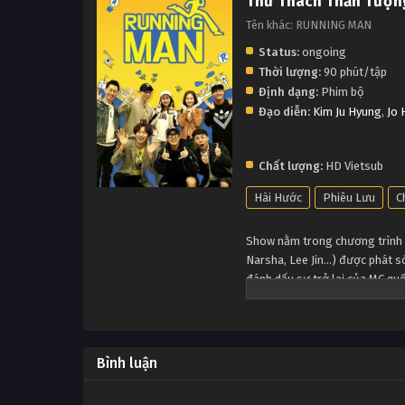
Thử Thách Thần Tượn
Tên khác: RUNNING MAN
Status:
ongoing
Thời lượng:
90 phút/tập
Định dạng:
Phim bộ
Đạo diễn:
Kim Ju Hyung
,
Jo 
Chất lượng:
HD Vietsub
Hài Hước
Phiêu Lưu
C
Show nằm trong chương trình 
Narsha, Lee Jin…) được phát s
đánh dấu sự trở lại của MC qu
vào tháng 2/2010. Xem Running
viên, cũng như những nhiệm vụ
MC cùng các thành viên và khá
Bình luận
thú vị trong thành phố. Đúng 
địa điểm được chọn sẵn, và rư