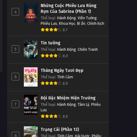
656
Những Cuộc Phiêu Lưu Rùng
Tập Tập 722
Tập 656
Rợn Của Sabrina (Phần 1)
4
Thể loại
:
Hành Động
,
Viễn Tưởng
,
Thử Thách Thần Tượng Tập
Phiêu Lưu
,
Khoa Học
,
Bí ẩn
,
Chính kịch
Thử Thách Thần Tượng Tập
Tập 721
8.7
655
Tập Tập 721
Tập 655
Tin tưởng
Thử Thách Thần Tượng Tập
5
Thể loại
:
Hành Động
,
Chiến Tranh
Thử Thách Thần Tượng Tập
Tập 720
8.0
654
Tập Tập 720
Tập 654
Tháng Ngày Tươi Đẹp
Thử Thách Thần Tượng Tập
6
Thể loại
:
Tình Cảm
Thử Thách Thần Tượng Tập
Tập 719
8.0
653
Tập Tập 719
Tập 653
Đội Đặc Nhiệm Hiện Trường
7
Thể loại
Thử Thách Thần Tượng Tập
:
Hành Động
,
Tâm Lý
,
Phiêu
Thử Thách Thần Tượng Tập
Lưu
Tập 718
652
8.0
Tập Tập 718
Tập 652
Trạng Cãi (Phần 13)
Thử Thách Thần Tượng Tập
8
Thể loại
:
Tình Cảm
,
Hài Hước
,
Phiêu