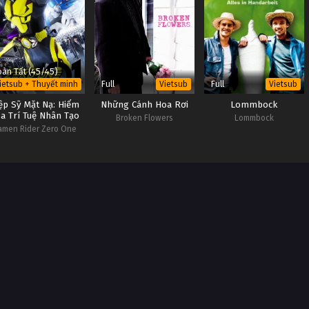
àn Tất (45/45)
Full
Full
ietsub + Thuyết minh
Vietsub
Vietsub
ệp Sỹ Mặt Nạ: Hiểm
Những Cánh Hoa Rơi
Lommbock
a Trí Tuệ Nhân Tạo
Broken Flowers
Lommbock
amen Rider Zero One