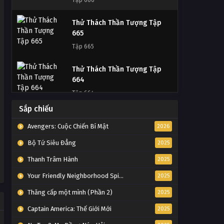
Tập 666
Thử Thách Thần Tượng Tập
Thử Thách Thần Tượng Tập
Tập 731
665
Tập Tập 731
Tập 665
Thử Thách Thần Tượng Tập
Thử Thách Thần Tượng Tập
Tập 730
664
Tập Tập 730
Tập 664
Thử Thách Thần Tượng Tập
Sắp chiếu
Thử Thách Thần Tượng Tập
Tập 729
663
Avengers: Cuộc Chiến Bí Mật
2026
Tập Tập 729
Tập 663
Bộ Tứ Siêu Đẳng
2025
Thử Thách Thần Tượng Tập
Thanh Trâm Hành
2025
Thử Thách Thần Tượng Tập
Tập 728
662
Your Friendly Neighborhood Spider-Man
2025
Tập Tập 728
Tập 662
Thăng cấp một mình (Phần 2)
2025
Thử Thách Thần Tượng Tập
Thử Thách Thần Tượng Tập
Captain America: Thế Giới Mới
2025
Tập 727
661