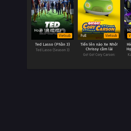
Hoàn Tất (12/12)
Ho
Full
Vietsub
Vietsub
V
Ted Lasso (Phần 3)
Tiến lên nào Xe Nhỏ!
Hi
Chrissy cầm lái
Họ
Ted Lasso (Season 3)
Go! Go! Cory Carson:
K
Chrissy Takes the Wheel