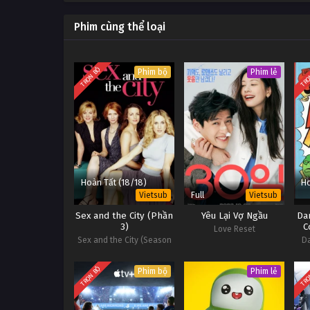
Đội bị thua sẽ phải chịu hình 
mặc quần xà lỏn giữa nơi côn
Phim cùng thể loại
TRỌN BỘ
TRỌ
Phim bộ
Phim lẻ
Hoàn Tất (18/18)
Ho
Full
Vietsub
Vietsub
Sex and the City (Phần
Yêu Lại Vợ Ngầu
Da
3)
C
Love Reset
Sex and the City (Season
D
3)
C
TRỌN BỘ
TRỌ
Phim bộ
Phim lẻ