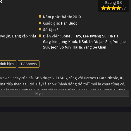
g
Rating 8.0
Năm phát hành:
2010
Quốc gia:
Hàn Quốc
Số tập:
?
Hyo Jin
,
Đang cập nhật
Diễn viên:
Song Ji Hyo
,
Lee Kwang Su
,
Ha Ha
,
Gary
,
Kim Jong Kook
,
Ji Suk Jin
,
Yu Jae Suk
,
Yoo Jae
Suk
,
Jeon So Min
,
HaHa
,
Yang Se Chan
hính kịch
TV Shows
New Sunday của đài SBS được VIETSUB, cùng với Heroes (Kara Nicole, IU,
óng tiếp theo sau đó. Đây là show “hành động đô thị” mới lạ chưa từng có,
ốc dân Yu Jae-suk sau khi anh rời chương trình Good Sunday’s Family Outing
 Man, đảm bảo các bạn sẽ phải cười lăn cười bò vì sự hài hước của các thành
 oái ăm mà họ phải chịu đựng trong suốt chương trình.
ch mời là những ngôi sao nổi tiếng của Hàn Quốc khám phá những địa điểm
như tên gọi của chương trình, các thành viên Running Man bị nhốt trong một
ợt đuổi nhau trong đêm để giành lấy Heo vàng hoặc quả bóng Running Ball.