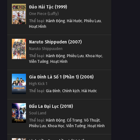
Thử Thách Thần Tượng Tập
Thử Thách Thần Tượng Tập
Đảo Hải Tặc (1999)
Tập 712
646
One Piece (Luffy)
Tập Tập 712
Thể loại
:
Hành Động
,
Hài Hước
,
Phiêu Lưu
,
Tập 646
Hoạt Hình
Thử Thách Thần Tượng Tập
Thử Thách Thần Tượng Tập
Tập 711
Naruto Shippuden (2007)
645
Tập Tập 711
Naruto Shippuuden
Tập 645
Thể loại
:
Hành Động
,
Phiêu Lưu
,
Khoa Học
,
Thử Thách Thần Tượng Tập
Viễn Tưởng
,
Hoạt Hình
Thử Thách Thần Tượng Tập
Tập 710
644
Tập Tập 710
Gia Đình Là Số 1 (Phần 1) (2006)
Tập 644
High Kick 1
Thử Thách Thần Tượng Tập
Thể loại
:
Gia Đình
,
Chính kịch
,
Hài Hước
Thử Thách Thần Tượng Tập
Tập 709
643
Tập Tập 709
Đấu La Đại Lục (2018)
Tập 643
Soul Land
Thử Thách Thần Tượng Tập
Thể loại
:
Hành Động
,
Cổ Trang
,
Võ Thuật
,
Thử Thách Thần Tượng Tập
Tập 708
Phiêu Lưu
,
Khoa Học
,
Viễn Tưởng
,
Hoạt Hình
642
Tập Tập 708
Tập 642