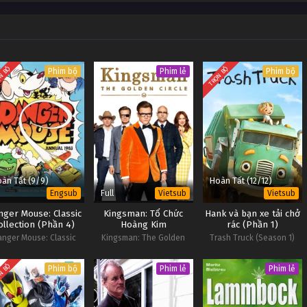
phạt khi trời sáng. Một trong những hình phạt phổ biến và khủng khiếp nhất là
g cộng…
N BỘ
TRỌN BỘ
Phim bộ
Phim lẻ
Phim bộ
àn Tất (9/9)
Hoàn Tất (12/12)
Full
Engsub
Vietsub
Vietsub
nger Mouse: Classic
Kingsman: Tổ Chức
Hank và bạn xe tải chở
ollection (Phần 4)
Hoàng Kim
rác (Phần 1)
anger Mouse: Classic
Kingsman: The Golden
Trash Truck (Season 1)
ollection (Season 4)
Circle
N BỘ
Phim bộ
Phim lẻ
Phim lẻ