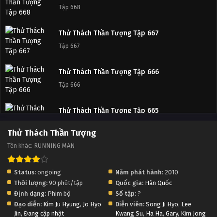
Tập Tập 731
Tập 668
Thử Thách Thần Tượng Tập Tập 730
Thử Thách Thần Tượng Tập 667
Tập Tập 730
Tập 667
Thử Thách Thần Tượng Tập Tập 729
Thử Thách Thần Tượng Tập 666
Tập Tập 729
Tập 666
Thử Thách Thần Tượng Tập Tập 728
Thử Thách Thần Tượng Tập 665
Tập Tập 728
Tập 665
Thử Thách Thần Tượng
Tên khác: RUNNING MAN
Thử Thách Thần Tượng Tập Tập 727
Thử Thách Thần Tượng Tập 664
Tập Tập 727
Tập 664
Status:
ongoing
Năm phát hành:
2010
Thời lượng:
90 phút/tập
Quốc gia:
Hàn Quốc
Thử Thách Thần Tượng Tập Tập 726
Thử Thách Thần Tượng Tập 663
Định dạng:
Phim bộ
Số tập:
?
Tập Tập 726
Tập 663
Đạo diễn:
Kim Ju Hyung
,
Jo Hyo
Diễn viên:
Song Ji Hyo
,
Lee
Jin
,
Đang cập nhật
Kwang Su
,
Ha Ha
,
Gary
,
Kim Jong