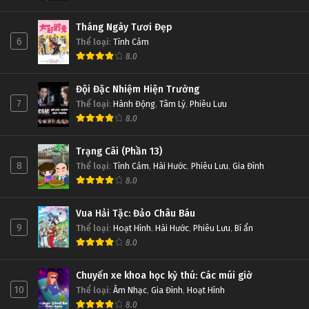
Thử Thách Thần Tượng Tập Tập 686
Thử Thách Thần Tượng Tập 623
Tập Tập 686
Tập 623
Tháng Ngày Tươi Đẹp
6
Thể loại
:
Tình Cảm
Thử Thách Thần Tượng Tập Tập 685
8.0
Thử Thách Thần Tượng Tập 622
Tập Tập 685
Tập 622
Đội Đặc Nhiệm Hiện Trường
7
Thể loại
:
Hành Động
,
Tâm Lý
,
Phiêu Lưu
Thử Thách Thần Tượng Tập Tập 684
Thử Thách Thần Tượng Tập 621
8.0
Tập Tập 684
Tập 621
Trạng Cãi (Phần 13)
8
Thể loại
:
Tình Cảm
,
Hài Hước
,
Phiêu Lưu
,
Gia Đình
Thử Thách Thần Tượng Tập Tập 683
Thử Thách Thần Tượng Tập 620
8.0
Tập Tập 683
Tập 620
Vua Hải Tặc: Đảo Châu Báu
Thử Thách Thần Tượng Tập Tập 682
Thử Thách Thần Tượng Tập 619
9
Thể loại
:
Hoạt Hình
,
Hài Hước
,
Phiêu Lưu
,
Bí ẩn
Tập Tập 682
Tập 619
8.0
Chuyến xe khoa học kỳ thú: Các múi giờ
Thử Thách Thần Tượng Tập Tập 681
Thử Thách Thần Tượng Tập 618
10
Thể loại
:
Âm Nhạc
,
Gia Đình
,
Hoạt Hình
Tập Tập 681
Tập 618
8.0