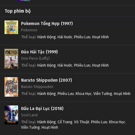
Thử Thách Thần Tượng Tập Tập 680
Thử Thách Thần Tượng Tập 617
Top phim bộ
Tập Tập 680
Tập 617
Pokemon Tổng Hợp (1997)
Pokemon
Thử Thách Thần Tượng Tập Tập 679
Thử Thách Thần Tượng Tập 616
Thể loại
:
Hành Động
,
Hài Hước
,
Phiêu Lưu
,
Hoạt Hình
Tập Tập 679
Tập 616
Đảo Hải Tặc (1999)
One Piece (Luffy)
Thử Thách Thần Tượng Tập Tập 678
Thử Thách Thần Tượng Tập 615
Thể loại
:
Hành Động
,
Hài Hước
,
Phiêu Lưu
,
Hoạt Hình
Tập Tập 678
Tập 615
Naruto Shippuden (2007)
Thử Thách Thần Tượng Tập Tập 677
Thử Thách Thần Tượng Tập 614
Naruto Shippuuden
Tập Tập 677
Tập 614
Thể loại
:
Hành Động
,
Phiêu Lưu
,
Khoa Học
,
Viễn Tưởng
,
Hoạt Hình
Thử Thách Thần Tượng Tập Tập 676
Thử Thách Thần Tượng Tập 613
Đấu La Đại Lục (2018)
Soul Land
Tập Tập 676
Tập 613
Thể loại
:
Hành Động
,
Cổ Trang
,
Võ Thuật
,
Phiêu Lưu
,
Khoa Học
,
Viễn Tưởng
,
Hoạt Hình
Thử Thách Thần Tượng Tập Tập 675
Thử Thách Thần Tượng Tập 612