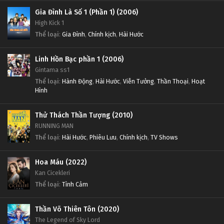
Tập Tập 675
Tập 612
Gia Đình Là Số 1 (Phần 1) (2006)
High Kick 1
Thử Thách Thần Tượng Tập Tập 674
Thử Thách Thần Tượng Tập 611
Thể loại
:
Gia Đình
,
Chính kịch
,
Hài Hước
Tập Tập 674
Tập 611
Linh Hồn Bạc phần 1 (2006)
Gintama ss1
Thử Thách Thần Tượng Tập Tập 673
Thử Thách Thần Tượng Tập 610
Thể loại
:
Hành Động
,
Hài Hước
,
Viễn Tưởng
,
Thần Thoại
,
Hoạt
Tập Tập 673
Tập 610
Hình
Thử Thách Thần Tượng Tập Tập 672
Thử Thách Thần Tượng Tập 609
Thử Thách Thần Tượng (2010)
RUNNING MAN
Tập Tập 672
Tập 609
Thể loại
:
Hài Hước
,
Phiêu Lưu
,
Chính kịch
,
TV Shows
Thử Thách Thần Tượng Tập Tập 671
Thử Thách Thần Tượng Tập 608
Hoa Máu (2022)
Tập Tập 671
Tập 608
Kan Cicekleri
Thể loại
:
Tình Cảm
Thử Thách Thần Tượng Tập Tập 670
Thử Thách Thần Tượng Tập 607
Tập Tập 670
Tập 607
Thần Võ Thiên Tôn (2020)
The Legend of Sky Lord