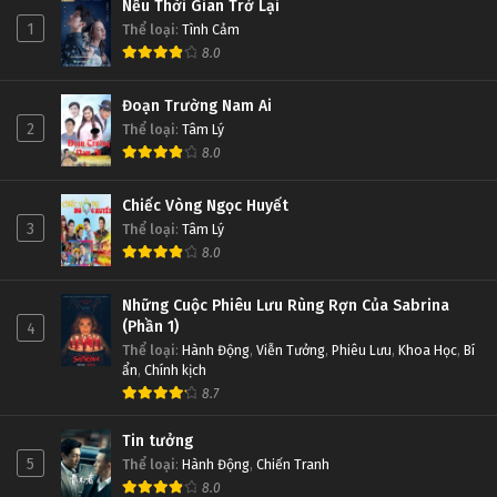
Nếu Thời Gian Trở Lại
1
Thể loại
:
Tình Cảm
8.0
Thử Thách Thần Tượng Tập Tập 691
Thử Thách Thần Tượng Tập 628
Tập Tập 691
Tập 628
Đoạn Trường Nam Ai
2
Thể loại
:
Tâm Lý
Thử Thách Thần Tượng Tập Tập 690
Thử Thách Thần Tượng Tập 627
8.0
Tập Tập 690
Tập 627
Chiếc Vòng Ngọc Huyết
3
Thể loại
:
Tâm Lý
Thử Thách Thần Tượng Tập Tập 689
Thử Thách Thần Tượng Tập 626
8.0
Tập Tập 689
Tập 626
Những Cuộc Phiêu Lưu Rùng Rợn Của Sabrina
Thử Thách Thần Tượng Tập Tập 688
Thử Thách Thần Tượng Tập 625
(Phần 1)
4
Thể loại
:
Hành Động
,
Viễn Tưởng
,
Phiêu Lưu
,
Khoa Học
,
Bí
Tập Tập 688
Tập 625
ẩn
,
Chính kịch
8.7
Thử Thách Thần Tượng Tập Tập 687
Thử Thách Thần Tượng Tập 624
Tin tưởng
Tập Tập 687
Tập 624
5
Thể loại
:
Hành Động
,
Chiến Tranh
8.0