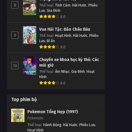
8
Thể loại
:
Tình Cảm
,
Hài Hước
,
Phiêu
Linh Hồn Bạc phần 1 Tập Tập
Lưu
,
Gia Đình
249
8.0
Tập Tập 249
Vua Hải Tặc: Đảo Châu Báu
Linh Hồn Bạc phần 1 Tập Tập
9
Thể loại
:
Hoạt Hình
,
Hài Hước
,
Phiêu
248
Lưu
,
Bí ẩn
8.0
Tập Tập 248
Chuyến xe khoa học kỳ thú: Các
Linh Hồn Bạc phần 1 Tập Tập
múi giờ
10
247
Thể loại
:
Âm Nhạc
,
Gia Đình
,
Hoạt
Tập Tập 247
Hình
8.0
Linh Hồn Bạc phần 1 Tập Tập
246
Top phim bộ
Tập Tập 246
Pokemon Tổng Hợp (1997)
Linh Hồn Bạc phần 1 Tập Tập
Pokemon
245
Thể loại
:
Hành Động
,
Hài Hước
,
Phiêu Lưu
,
Hoạt Hình
Tập Tập 245