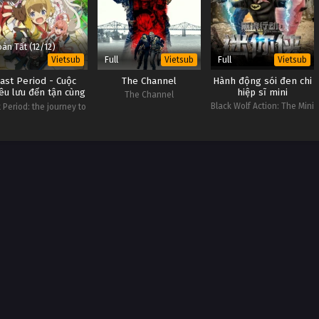
àn Tất (12/12)
Full
Full
Vietsub
Vietsub
Vietsub
ast Period - Cuộc
The Channel
Hành động sói đen chi
̂u lưu đến tận cùng
hiệp sĩ mini
The Channel
tuyệt vọng
Black Wolf Action: The Mini
 Period: the journey to
Man
he end of the despair