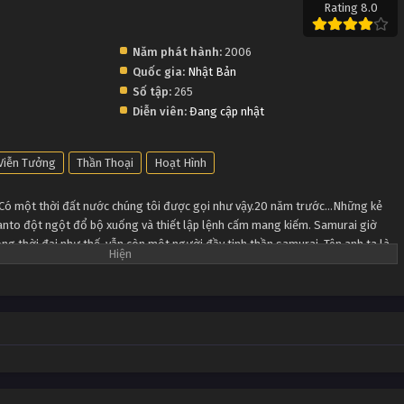
Rating 8.0
Năm phát hành:
2006
Quốc gia:
Nhật Bản
Số tập:
265
Diễn viên:
Đang cập nhật
Viễn Tưởng
Thần Thoại
Hoạt Hình
Có một thời đất nước chúng tôi được gọi như vậy.20 năm trước…Những kẻ
anto đột ngột đổ bộ xuống và thiết lập lệnh cấm mang kiếm. Samurai giờ
rong thời đại như thế, vẫn còn một người đầy tinh thần samurai. Tên anh ta là
a Shinpachi, cùng Kagura-chan vì một số việc đưa đẩy mà bắt đầu làm việc
o ngọt đó tại Vạn Sự Ốc. 3 người Vạn Sự Ốc chúng tôi sẽ cùng nhau dọn sạch
à vậy thì phải?