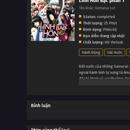
Linh Hồn Bạc phần 1
Tên khác: Gintama ss1
Status:
completed
Thời lượng:
25 Phút
Định dạng:
Phim bộ
Đạo diễn:
Đang cập nhật
Chất lượng:
HD Vietsub
Hành Động
Hài Hước
Đất nước của những Samurai. 
ngoài hành tinh tự xưng là Am
đây bị khinh rẻ, coi thường. T
Sakata Gintoki. Và tôi, Shimur
cho cái tên vô trách nhiệm, hả
Edo hủ bại này. Ừm, anime này l
Bình luận