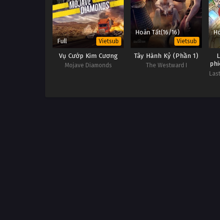
Hoàn Tất(16/16)
Ho
Full
Vietsub
Vietsub
Vụ Cướp Kim Cương
Tây Hành Kỷ (Phần 1)
L
phie
Mojave Diamonds
The Westward I
Last
t