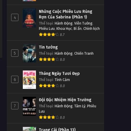
Linh Hồn Bạc phần 1 Tập Tập
254
Những Cuộc Phiêu Lưu Rùng
Tập Tập 254
Rợn Của Sabrina (Phần 1)
4
Thể loại
:
Hành Động
,
Viễn Tưởng
,
Phiêu Lưu
,
Khoa Học
,
Bí ẩn
,
Chính kịch
Linh Hồn Bạc phần 1 Tập Tập
8.7
253
Tập Tập 253
Tin tưởng
5
Thể loại
:
Hành Động
,
Chiến Tranh
Linh Hồn Bạc phần 1 Tập Tập
8.0
252
Tập Tập 252
Tháng Ngày Tươi Đẹp
6
Thể loại
:
Tình Cảm
Linh Hồn Bạc phần 1 Tập Tập
8.0
251
Tập Tập 251
Đội Đặc Nhiệm Hiện Trường
7
Thể loại
:
Hành Động
,
Tâm Lý
,
Phiêu
Linh Hồn Bạc phần 1 Tập Tập
Lưu
250
8.0
Tập Tập 250
Trạng Cãi (Phần 13)