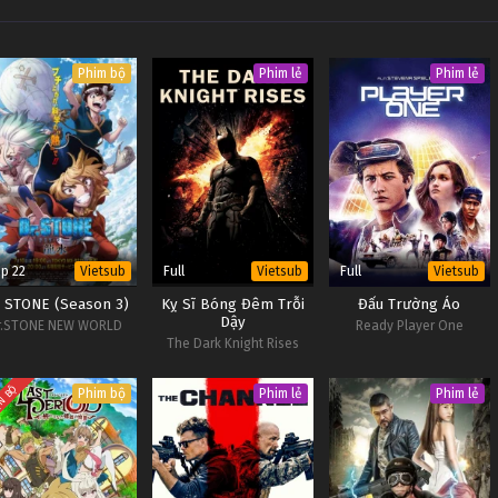
Phim bộ
Phim lẻ
Phim lẻ
p 22
Full
Full
Vietsub
Vietsub
Vietsub
. STONE (Season 3)
Kỵ Sĩ Bóng Đêm Trỗi
Đấu Trường Ảo
Dậy
r.STONE NEW WORLD
Ready Player One
The Dark Knight Rises
N BỘ
Phim bộ
Phim lẻ
Phim lẻ