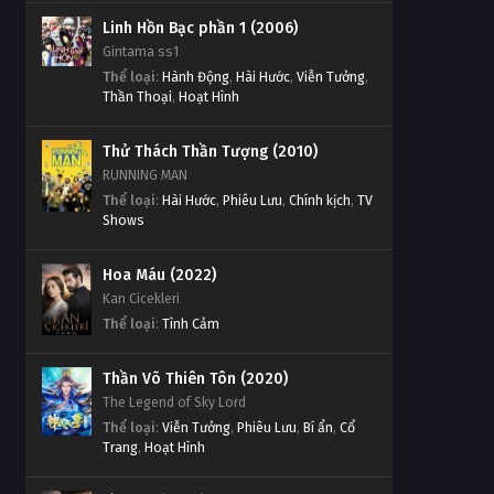
Tập Tập 240
Linh Hồn Bạc phần 1 (2006)
Gintama ss1
Linh Hồn Bạc phần 1 Tập Tập
Thể loại
:
Hành Động
,
Hài Hước
,
Viễn Tưởng
,
239
Thần Thoại
,
Hoạt Hình
Tập Tập 239
Thử Thách Thần Tượng (2010)
Linh Hồn Bạc phần 1 Tập Tập
RUNNING MAN
238
Thể loại
:
Hài Hước
,
Phiêu Lưu
,
Chính kịch
,
TV
Shows
Tập Tập 238
Linh Hồn Bạc phần 1 Tập Tập
Hoa Máu (2022)
237
Kan Cicekleri
Tập Tập 237
Thể loại
:
Tình Cảm
Linh Hồn Bạc phần 1 Tập Tập
Thần Võ Thiên Tôn (2020)
236
The Legend of Sky Lord
Tập Tập 236
Thể loại
:
Viễn Tưởng
,
Phiêu Lưu
,
Bí ẩn
,
Cổ
Trang
,
Hoạt Hình
Linh Hồn Bạc phần 1 Tập Tập