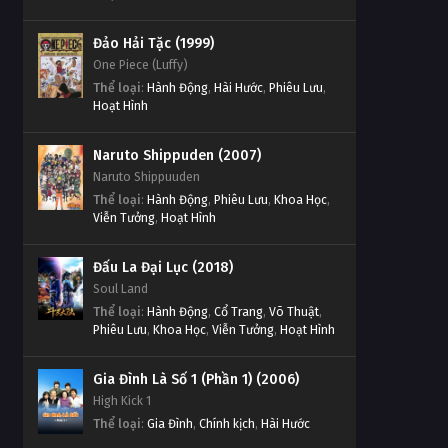
Linh Hồn Bạc phần 1 Tập Tập
Đảo Hải Tặc (1999)
244
One Piece (Luffy)
Thể loại
:
Hành Động
,
Hài Hước
,
Phiêu Lưu
,
Tập Tập 244
Hoạt Hình
Linh Hồn Bạc phần 1 Tập Tập
Naruto Shippuden (2007)
243
Naruto Shippuuden
Tập Tập 243
Thể loại
:
Hành Động
,
Phiêu Lưu
,
Khoa Học
,
Viễn Tưởng
,
Hoạt Hình
Linh Hồn Bạc phần 1 Tập Tập
242
Đấu La Đại Lục (2018)
Tập Tập 242
Soul Land
Thể loại
:
Hành Động
,
Cổ Trang
,
Võ Thuật
,
Linh Hồn Bạc phần 1 Tập Tập
Phiêu Lưu
,
Khoa Học
,
Viễn Tưởng
,
Hoạt Hình
241
Tập Tập 241
Gia Đình Là Số 1 (Phần 1) (2006)
High Kick 1
Linh Hồn Bạc phần 1 Tập Tập
Thể loại
:
Gia Đình
,
Chính kịch
,
Hài Hước
240