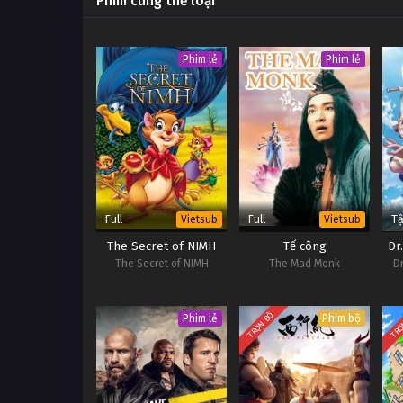
Phim cùng thể loại
Phim lẻ
Phim lẻ
Full
Full
Tậ
Vietsub
Vietsub
The Secret of NIMH
Tế công
Dr
The Secret of NIMH
The Mad Monk
D
TRỌN BỘ
TRỌ
Phim lẻ
Phim bộ