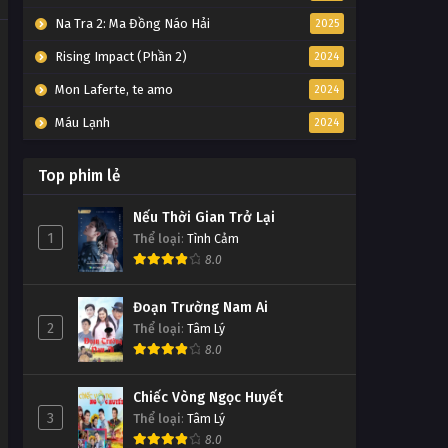
259
Na Tra 2: Ma Đồng Náo Hải
2025
Tập Tập 259
Rising Impact (Phần 2)
2024
Linh Hồn Bạc phần 1 Tập Tập
Mon Laferte, te amo
2024
258
Máu Lạnh
2024
Tập Tập 258
Top phim lẻ
Linh Hồn Bạc phần 1 Tập Tập
257
Nếu Thời Gian Trở Lại
Tập Tập 257
1
Thể loại
:
Tình Cảm
8.0
Linh Hồn Bạc phần 1 Tập Tập
256
Đoạn Trường Nam Ai
Tập Tập 256
2
Thể loại
:
Tâm Lý
8.0
Linh Hồn Bạc phần 1 Tập Tập
255
Chiếc Vòng Ngọc Huyết
Tập Tập 255
3
Thể loại
:
Tâm Lý
8.0