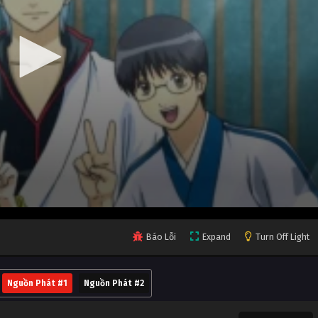
Báo Lỗi
Expand
Turn Off Light
Nguồn Phát #1
Nguồn Phát #2