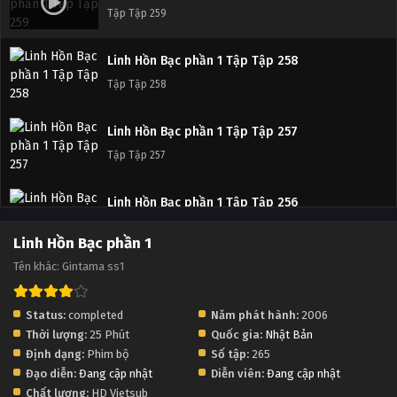
Tập Tập 258
Tập Tập 259
Linh Hồn Bạc phần 1 Tập Tập 257
Linh Hồn Bạc phần 1 Tập Tập 258
Tập Tập 257
Tập Tập 258
Linh Hồn Bạc phần 1 Tập Tập 256
Linh Hồn Bạc phần 1 Tập Tập 257
Tập Tập 256
Tập Tập 257
Linh Hồn Bạc phần 1 Tập Tập 255
Linh Hồn Bạc phần 1 Tập Tập 256
Tập Tập 255
Tập Tập 256
Linh Hồn Bạc phần 1
Tên khác: Gintama ss1
Linh Hồn Bạc phần 1 Tập Tập 254
Linh Hồn Bạc phần 1 Tập Tập 255
Tập Tập 254
Tập Tập 255
Status:
completed
Năm phát hành:
2006
Thời lượng:
25 Phút
Quốc gia:
Nhật Bản
Linh Hồn Bạc phần 1 Tập Tập 253
Linh Hồn Bạc phần 1 Tập Tập 254
Định dạng:
Phim bộ
Số tập:
265
Tập Tập 253
Tập Tập 254
Đạo diễn:
Đang cập nhật
Diễn viên:
Đang cập nhật
Chất lượng:
HD Vietsub