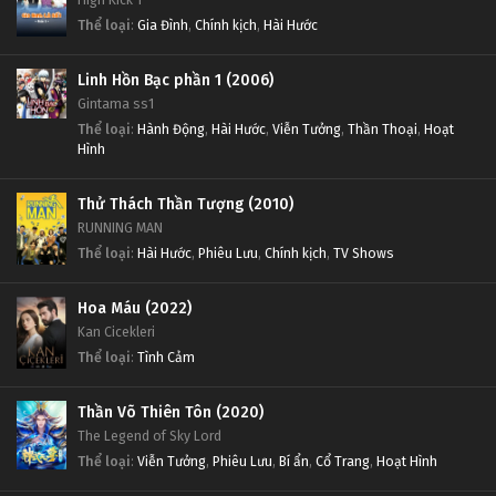
Tập Tập 202
Tập Tập 203
Thể loại
:
Gia Đình
,
Chính kịch
,
Hài Hước
Linh Hồn Bạc phần 1 Tập Tập 201
Linh Hồn Bạc phần 1 Tập Tập 202
Linh Hồn Bạc phần 1 (2006)
Gintama ss1
Tập Tập 201
Tập Tập 202
Thể loại
:
Hành Động
,
Hài Hước
,
Viễn Tưởng
,
Thần Thoại
,
Hoạt
Hình
Linh Hồn Bạc phần 1 Tập Tập 200
Linh Hồn Bạc phần 1 Tập Tập 201
Tập Tập 200
Tập Tập 201
Thử Thách Thần Tượng (2010)
RUNNING MAN
Linh Hồn Bạc phần 1 Tập Tập 199
Linh Hồn Bạc phần 1 Tập Tập 200
Thể loại
:
Hài Hước
,
Phiêu Lưu
,
Chính kịch
,
TV Shows
Tập Tập 199
Tập Tập 200
Hoa Máu (2022)
Kan Cicekleri
Linh Hồn Bạc phần 1 Tập Tập 198
Linh Hồn Bạc phần 1 Tập Tập 199
Thể loại
:
Tình Cảm
Tập Tập 198
Tập Tập 199
Thần Võ Thiên Tôn (2020)
Linh Hồn Bạc phần 1 Tập Tập 197
Linh Hồn Bạc phần 1 Tập Tập 198
The Legend of Sky Lord
Tập Tập 197
Tập Tập 198
Thể loại
:
Viễn Tưởng
,
Phiêu Lưu
,
Bí ẩn
,
Cổ Trang
,
Hoạt Hình