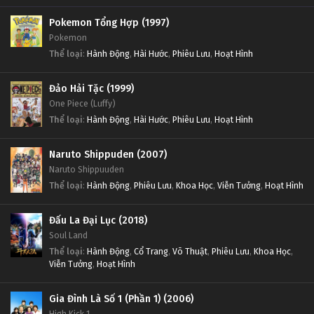
Pokemon Tổng Hợp (1997)
Linh Hồn Bạc phần 1 Tập Tập 207
Linh Hồn Bạc phần 1 Tập Tập 208
Pokemon
Tập Tập 207
Tập Tập 208
Thể loại
:
Hành Động
,
Hài Hước
,
Phiêu Lưu
,
Hoạt Hình
Linh Hồn Bạc phần 1 Tập Tập 206
Linh Hồn Bạc phần 1 Tập Tập 207
Đảo Hải Tặc (1999)
Tập Tập 206
Tập Tập 207
One Piece (Luffy)
Thể loại
:
Hành Động
,
Hài Hước
,
Phiêu Lưu
,
Hoạt Hình
Linh Hồn Bạc phần 1 Tập Tập 205
Linh Hồn Bạc phần 1 Tập Tập 206
Naruto Shippuden (2007)
Tập Tập 205
Tập Tập 206
Naruto Shippuuden
Thể loại
:
Hành Động
,
Phiêu Lưu
,
Khoa Học
,
Viễn Tưởng
,
Hoạt Hình
Linh Hồn Bạc phần 1 Tập Tập 204
Linh Hồn Bạc phần 1 Tập Tập 205
Tập Tập 204
Tập Tập 205
Đấu La Đại Lục (2018)
Soul Land
Linh Hồn Bạc phần 1 Tập Tập 203
Linh Hồn Bạc phần 1 Tập Tập 204
Thể loại
:
Hành Động
,
Cổ Trang
,
Võ Thuật
,
Phiêu Lưu
,
Khoa Học
,
Viễn Tưởng
,
Hoạt Hình
Tập Tập 203
Tập Tập 204
Gia Đình Là Số 1 (Phần 1) (2006)
Linh Hồn Bạc phần 1 Tập Tập 202
Linh Hồn Bạc phần 1 Tập Tập 203
High Kick 1