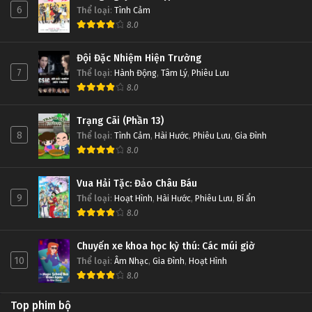
Linh Hồn Bạc phần 1 Tập Tập 213
Linh Hồn Bạc phần 1 Tập Tập 214
6
Thể loại
:
Tình Cảm
Tập Tập 213
Tập Tập 214
8.0
Linh Hồn Bạc phần 1 Tập Tập 212
Đội Đặc Nhiệm Hiện Trường
Linh Hồn Bạc phần 1 Tập Tập 213
7
Thể loại
:
Hành Động
,
Tâm Lý
,
Phiêu Lưu
Tập Tập 212
Tập Tập 213
8.0
Linh Hồn Bạc phần 1 Tập Tập 211
Linh Hồn Bạc phần 1 Tập Tập 212
Trạng Cãi (Phần 13)
Tập Tập 211
Tập Tập 212
8
Thể loại
:
Tình Cảm
,
Hài Hước
,
Phiêu Lưu
,
Gia Đình
8.0
Linh Hồn Bạc phần 1 Tập Tập 210
Linh Hồn Bạc phần 1 Tập Tập 211
Vua Hải Tặc: Đảo Châu Báu
Tập Tập 210
Tập Tập 211
9
Thể loại
:
Hoạt Hình
,
Hài Hước
,
Phiêu Lưu
,
Bí ẩn
8.0
Linh Hồn Bạc phần 1 Tập Tập 209
Linh Hồn Bạc phần 1 Tập Tập 210
Tập Tập 209
Tập Tập 210
Chuyến xe khoa học kỳ thú: Các múi giờ
10
Thể loại
:
Âm Nhạc
,
Gia Đình
,
Hoạt Hình
8.0
Linh Hồn Bạc phần 1 Tập Tập 208
Linh Hồn Bạc phần 1 Tập Tập 209
Tập Tập 208
Tập Tập 209
Top phim bộ