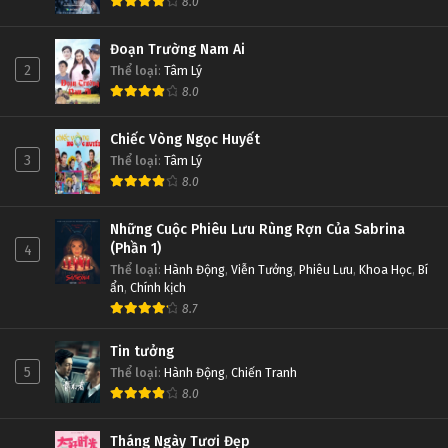
8.0
Đoạn Trường Nam Ai
Linh Hồn Bạc phần 1 Tập Tập 218
Linh Hồn Bạc phần 1 Tập Tập 219
2
Thể loại
:
Tâm Lý
Tập Tập 218
Tập Tập 219
8.0
Linh Hồn Bạc phần 1 Tập Tập 217
Linh Hồn Bạc phần 1 Tập Tập 218
Chiếc Vòng Ngọc Huyết
Tập Tập 217
Tập Tập 218
3
Thể loại
:
Tâm Lý
8.0
Linh Hồn Bạc phần 1 Tập Tập 216
Linh Hồn Bạc phần 1 Tập Tập 217
Những Cuộc Phiêu Lưu Rùng Rợn Của Sabrina
Tập Tập 216
Tập Tập 217
(Phần 1)
4
Thể loại
:
Hành Động
,
Viễn Tưởng
,
Phiêu Lưu
,
Khoa Học
,
Bí
ẩn
,
Chính kịch
Linh Hồn Bạc phần 1 Tập Tập 215
Linh Hồn Bạc phần 1 Tập Tập 216
8.7
Tập Tập 215
Tập Tập 216
Tin tưởng
Linh Hồn Bạc phần 1 Tập Tập 214
Linh Hồn Bạc phần 1 Tập Tập 215
5
Thể loại
:
Hành Động
,
Chiến Tranh
8.0
Tập Tập 214
Tập Tập 215
Tháng Ngày Tươi Đẹp