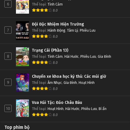
Linh Hồn Bạc phần 1 Tập Tập 213
Linh Hồn Bạc phần 1 Tập Tập 219
6
Thể loại
:
Tình Cảm
Tập Tập 213
Tập Tập 219
8.0
Linh Hồn Bạc phần 1 Tập Tập 212
Đội Đặc Nhiệm Hiện Trường
Linh Hồn Bạc phần 1 Tập Tập 218
7
Thể loại
:
Hành Động
,
Tâm Lý
,
Phiêu Lưu
Tập Tập 212
Tập Tập 218
8.0
Linh Hồn Bạc phần 1 Tập Tập 211
Linh Hồn Bạc phần 1 Tập Tập 217
Trạng Cãi (Phần 13)
Tập Tập 211
Tập Tập 217
8
Thể loại
:
Tình Cảm
,
Hài Hước
,
Phiêu Lưu
,
Gia Đình
8.0
Linh Hồn Bạc phần 1 Tập Tập 210
Linh Hồn Bạc phần 1 Tập Tập 216
Chuyến xe khoa học kỳ thú: Các múi giờ
Tập Tập 210
Tập Tập 216
9
Thể loại
:
Âm Nhạc
,
Gia Đình
,
Hoạt Hình
8.0
Linh Hồn Bạc phần 1 Tập Tập 209
Linh Hồn Bạc phần 1 Tập Tập 215
Tập Tập 209
Tập Tập 215
Vua Hải Tặc: Đảo Châu Báu
10
Thể loại
:
Hoạt Hình
,
Hài Hước
,
Phiêu Lưu
,
Bí ẩn
8.0
Linh Hồn Bạc phần 1 Tập Tập 208
Linh Hồn Bạc phần 1 Tập Tập 214
Tập Tập 208
Tập Tập 214
Top phim bộ