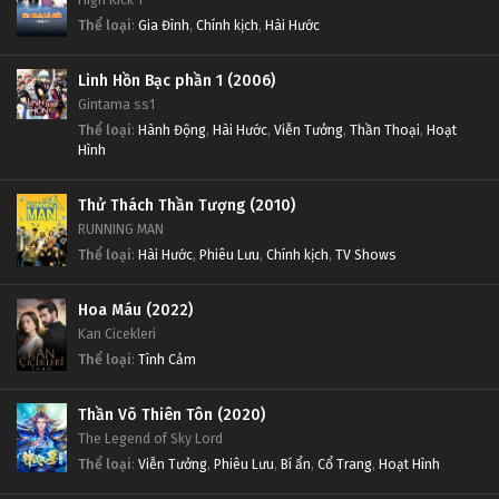
Tập Tập 202
Tập Tập 208
Thể loại
:
Gia Đình
,
Chính kịch
,
Hài Hước
Linh Hồn Bạc phần 1 Tập Tập 201
Linh Hồn Bạc phần 1 Tập Tập 207
Linh Hồn Bạc phần 1 (2006)
Gintama ss1
Tập Tập 201
Tập Tập 207
Thể loại
:
Hành Động
,
Hài Hước
,
Viễn Tưởng
,
Thần Thoại
,
Hoạt
Hình
Linh Hồn Bạc phần 1 Tập Tập 200
Linh Hồn Bạc phần 1 Tập Tập 206
Tập Tập 200
Tập Tập 206
Thử Thách Thần Tượng (2010)
RUNNING MAN
Linh Hồn Bạc phần 1 Tập Tập 199
Linh Hồn Bạc phần 1 Tập Tập 205
Thể loại
:
Hài Hước
,
Phiêu Lưu
,
Chính kịch
,
TV Shows
Tập Tập 199
Tập Tập 205
Hoa Máu (2022)
Kan Cicekleri
Linh Hồn Bạc phần 1 Tập Tập 198
Linh Hồn Bạc phần 1 Tập Tập 204
Thể loại
:
Tình Cảm
Tập Tập 198
Tập Tập 204
Thần Võ Thiên Tôn (2020)
Linh Hồn Bạc phần 1 Tập Tập 197
Linh Hồn Bạc phần 1 Tập Tập 203
The Legend of Sky Lord
Tập Tập 197
Tập Tập 203
Thể loại
:
Viễn Tưởng
,
Phiêu Lưu
,
Bí ẩn
,
Cổ Trang
,
Hoạt Hình