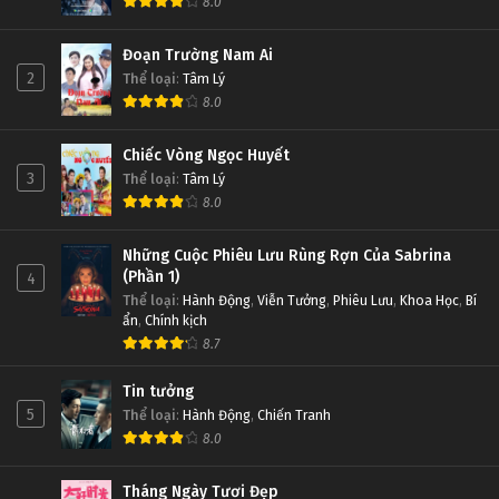
8.0
Đoạn Trường Nam Ai
Linh Hồn Bạc phần 1 Tập Tập 218
Linh Hồn Bạc phần 1 Tập Tập 224
2
Thể loại
:
Tâm Lý
Tập Tập 218
Tập Tập 224
8.0
Linh Hồn Bạc phần 1 Tập Tập 217
Linh Hồn Bạc phần 1 Tập Tập 223
Chiếc Vòng Ngọc Huyết
Tập Tập 217
Tập Tập 223
3
Thể loại
:
Tâm Lý
8.0
Linh Hồn Bạc phần 1 Tập Tập 216
Linh Hồn Bạc phần 1 Tập Tập 222
Những Cuộc Phiêu Lưu Rùng Rợn Của Sabrina
Tập Tập 216
Tập Tập 222
(Phần 1)
4
Thể loại
:
Hành Động
,
Viễn Tưởng
,
Phiêu Lưu
,
Khoa Học
,
Bí
ẩn
,
Chính kịch
Linh Hồn Bạc phần 1 Tập Tập 215
Linh Hồn Bạc phần 1 Tập Tập 221
8.7
Tập Tập 215
Tập Tập 221
Tin tưởng
Linh Hồn Bạc phần 1 Tập Tập 214
Linh Hồn Bạc phần 1 Tập Tập 220
5
Thể loại
:
Hành Động
,
Chiến Tranh
8.0
Tập Tập 214
Tập Tập 220
Tháng Ngày Tươi Đẹp