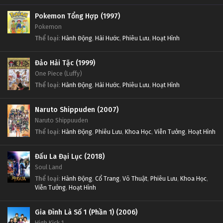
Pokemon Tổng Hợp (1997)
Linh Hồn Bạc phần 1 Tập Tập 207
Linh Hồn Bạc phần 1 Tập Tập 213
Pokemon
Tập Tập 207
Tập Tập 213
Thể loại
:
Hành Động
,
Hài Hước
,
Phiêu Lưu
,
Hoạt Hình
Linh Hồn Bạc phần 1 Tập Tập 206
Linh Hồn Bạc phần 1 Tập Tập 212
Đảo Hải Tặc (1999)
Tập Tập 206
Tập Tập 212
One Piece (Luffy)
Thể loại
:
Hành Động
,
Hài Hước
,
Phiêu Lưu
,
Hoạt Hình
Linh Hồn Bạc phần 1 Tập Tập 205
Linh Hồn Bạc phần 1 Tập Tập 211
Naruto Shippuden (2007)
Tập Tập 205
Tập Tập 211
Naruto Shippuuden
Thể loại
:
Hành Động
,
Phiêu Lưu
,
Khoa Học
,
Viễn Tưởng
,
Hoạt Hình
Linh Hồn Bạc phần 1 Tập Tập 204
Linh Hồn Bạc phần 1 Tập Tập 210
Tập Tập 204
Tập Tập 210
Đấu La Đại Lục (2018)
Soul Land
Linh Hồn Bạc phần 1 Tập Tập 203
Linh Hồn Bạc phần 1 Tập Tập 209
Thể loại
:
Hành Động
,
Cổ Trang
,
Võ Thuật
,
Phiêu Lưu
,
Khoa Học
,
Viễn Tưởng
,
Hoạt Hình
Tập Tập 203
Tập Tập 209
Gia Đình Là Số 1 (Phần 1) (2006)
Linh Hồn Bạc phần 1 Tập Tập 202
Linh Hồn Bạc phần 1 Tập Tập 208
High Kick 1