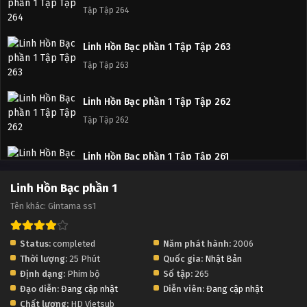
Tập Tập 258
Tập Tập 264
Linh Hồn Bạc phần 1 Tập Tập 257
Linh Hồn Bạc phần 1 Tập Tập 263
Tập Tập 257
Tập Tập 263
Linh Hồn Bạc phần 1 Tập Tập 256
Linh Hồn Bạc phần 1 Tập Tập 262
Tập Tập 256
Tập Tập 262
Linh Hồn Bạc phần 1 Tập Tập 255
Linh Hồn Bạc phần 1 Tập Tập 261
Tập Tập 255
Tập Tập 261
Linh Hồn Bạc phần 1
Tên khác: Gintama ss1
Linh Hồn Bạc phần 1 Tập Tập 254
Linh Hồn Bạc phần 1 Tập Tập 260
Tập Tập 254
Tập Tập 260
Status:
completed
Năm phát hành:
2006
Thời lượng:
25 Phút
Quốc gia:
Nhật Bản
Linh Hồn Bạc phần 1 Tập Tập 253
Linh Hồn Bạc phần 1 Tập Tập 259
Định dạng:
Phim bộ
Số tập:
265
Tập Tập 253
Tập Tập 259
Đạo diễn:
Đang cập nhật
Diễn viên:
Đang cập nhật
Chất lượng:
HD Vietsub