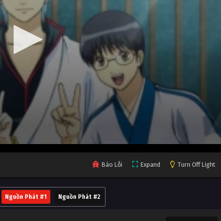
Báo Lỗi
Expand
Turn Off Light
Nguồn Phát #1
Nguồn Phát #2