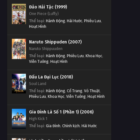
Linh Hồn Bạc phần 1 Tập Tập
Linh Hồn Bạc phần 1 Tập Tập
Đảo Hải Tặc (1999)
239
243
One Piece (Luffy)
Tập Tập 239
Thể loại
:
Hành Động
,
Hài Hước
,
Phiêu Lưu
,
Tập Tập 243
Hoạt Hình
Linh Hồn Bạc phần 1 Tập Tập
Linh Hồn Bạc phần 1 Tập Tập
238
Naruto Shippuden (2007)
242
Tập Tập 238
Naruto Shippuuden
Tập Tập 242
Thể loại
:
Hành Động
,
Phiêu Lưu
,
Khoa Học
,
Linh Hồn Bạc phần 1 Tập Tập
Viễn Tưởng
,
Hoạt Hình
Linh Hồn Bạc phần 1 Tập Tập
237
241
Tập Tập 237
Đấu La Đại Lục (2018)
Tập Tập 241
Soul Land
Linh Hồn Bạc phần 1 Tập Tập
Thể loại
:
Hành Động
,
Cổ Trang
,
Võ Thuật
,
Linh Hồn Bạc phần 1 Tập Tập
236
Phiêu Lưu
,
Khoa Học
,
Viễn Tưởng
,
Hoạt Hình
240
Tập Tập 236
Tập Tập 240
Gia Đình Là Số 1 (Phần 1) (2006)
Linh Hồn Bạc phần 1 Tập Tập
High Kick 1
Linh Hồn Bạc phần 1 Tập Tập
235
Thể loại
:
Gia Đình
,
Chính kịch
,
Hài Hước
239
Tập Tập 235
Tập Tập 239