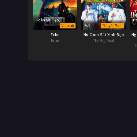
Hoàn tất (5/5)
Ho
Full
Vietsub
Thuyết Minh
Echo
Nữ Cảnh Sát Xinh Đẹp
Ng
Echo
The Big Deal
T