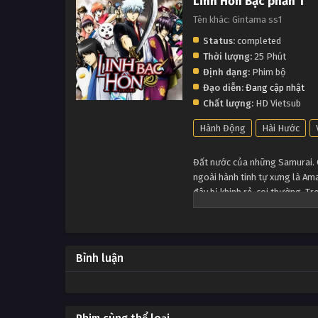
Linh Hồn Bạc phần 1
Tên khác: Gintama ss1
Status:
completed
Thời lượng:
25 Phút
Định dạng:
Phim bộ
Đạo diễn:
Đang cập nhật
Chất lượng:
HD Vietsub
Hành Động
Hài Hước
Đất nước của những Samurai. 
ngoài hành tinh tự xưng là Am
đây bị khinh rẻ, coi thường. T
Sakata Gintoki. Và tôi, Shimur
cho cái tên vô trách nhiệm, hả
Edo hủ bại này. Ừm, anime này l
Bình luận