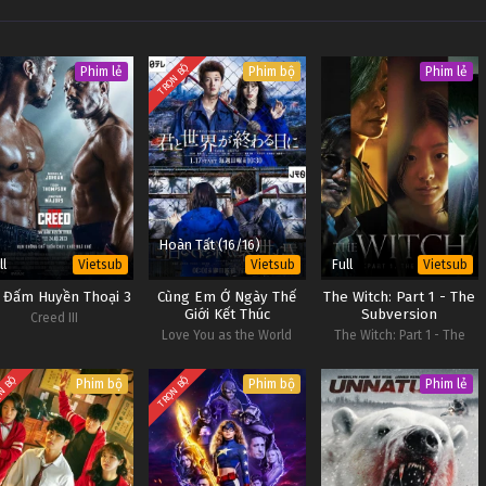
TRỌN BỘ
Phim lẻ
Phim bộ
Phim lẻ
Hoàn Tất (16/16)
ll
Full
Vietsub
Vietsub
Vietsub
 Đấm Huyền Thoại 3
Cùng Em Ở Ngày Thế
The Witch: Part 1 - The
Giới Kết Thúc
Subversion
Creed III
Love You as the World
The Witch: Part 1 - The
Ends
Subversion
N BỘ
TRỌN BỘ
Phim bộ
Phim bộ
Phim lẻ