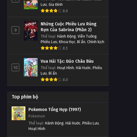
Linh Hồn Bạc phần 1 Tập Tập
244
Lưu
,
Gia Đình
248
Tập Tập 244
8.0
Tập Tập 248
Những Cuộc Phiêu Lưu Rùng
Linh Hồn Bạc phần 1 Tập Tập
Linh Hồn Bạc phần 1 Tập Tập
Rợn Của Sabrina (Phần 2)
9
243
247
Thể loại
:
Hành Động
,
Viễn Tưởng
,
Tập Tập 243
Phiêu Lưu
,
Khoa Học
,
Bí ẩn
,
Chính kịch
Tập Tập 247
8.5
Linh Hồn Bạc phần 1 Tập Tập
Linh Hồn Bạc phần 1 Tập Tập
242
Vua Hải Tặc: Đảo Châu Báu
246
10
Thể loại
Tập Tập 242
:
Hoạt Hình
,
Hài Hước
,
Phiêu
Tập Tập 246
Lưu
,
Bí ẩn
8.0
Linh Hồn Bạc phần 1 Tập Tập
Linh Hồn Bạc phần 1 Tập Tập
241
245
Tập Tập 241
Top phim bộ
Tập Tập 245
Pokemon Tổng Hợp (1997)
Linh Hồn Bạc phần 1 Tập Tập
Linh Hồn Bạc phần 1 Tập Tập
Pokemon
240
244
Thể loại
:
Hành Động
,
Hài Hước
,
Phiêu Lưu
,
Tập Tập 240
Hoạt Hình
Tập Tập 244