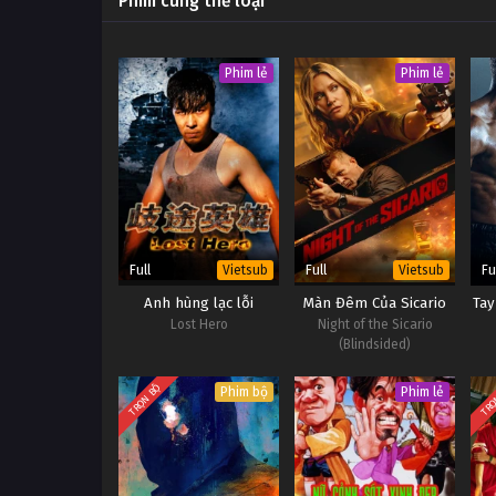
Phim cùng thể loại
Phim lẻ
Phim lẻ
Full
Full
Fu
Vietsub
Vietsub
Anh hùng lạc lỗi
Màn Đêm Của Sicario
Tay
Lost Hero
Night of the Sicario
(Blindsided)
TRỌN BỘ
TRỌ
Phim bộ
Phim lẻ