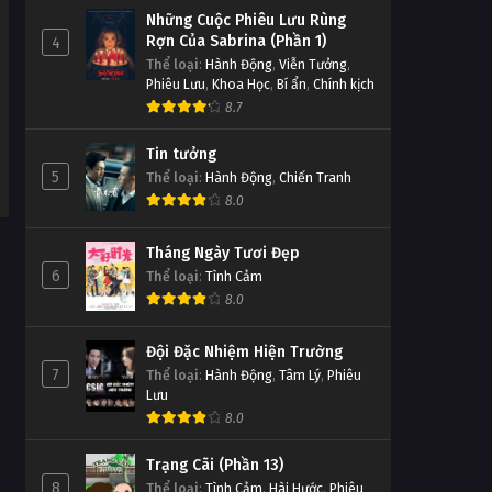
253
Những Cuộc Phiêu Lưu Rùng
Tập Tập 249
Tập Tập 253
Rợn Của Sabrina (Phần 1)
4
Thể loại
:
Hành Động
,
Viễn Tưởng
,
Linh Hồn Bạc phần 1 Tập Tập
Phiêu Lưu
,
Khoa Học
,
Bí ẩn
,
Chính kịch
Linh Hồn Bạc phần 1 Tập Tập
248
8.7
252
Tập Tập 248
Tập Tập 252
Tin tưởng
Linh Hồn Bạc phần 1 Tập Tập
5
Thể loại
:
Hành Động
,
Chiến Tranh
Linh Hồn Bạc phần 1 Tập Tập
247
8.0
251
Tập Tập 247
Tập Tập 251
Tháng Ngày Tươi Đẹp
Linh Hồn Bạc phần 1 Tập Tập
6
Thể loại
:
Tình Cảm
Linh Hồn Bạc phần 1 Tập Tập
246
8.0
250
Tập Tập 246
Tập Tập 250
Đội Đặc Nhiệm Hiện Trường
7
Thể loại
Linh Hồn Bạc phần 1 Tập Tập
:
Hành Động
,
Tâm Lý
,
Phiêu
Linh Hồn Bạc phần 1 Tập Tập
Lưu
245
249
8.0
Tập Tập 245
Tập Tập 249
Trạng Cãi (Phần 13)
Linh Hồn Bạc phần 1 Tập Tập
8
Thể loại
:
Tình Cảm
,
Hài Hước
,
Phiêu