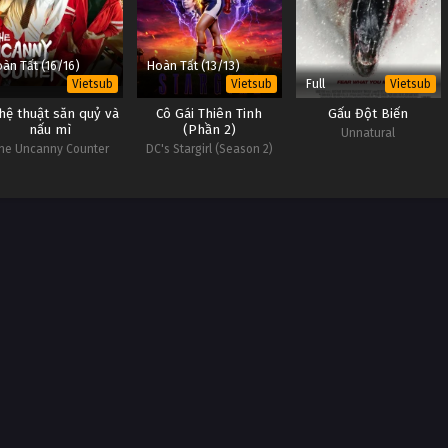
àn Tất (16/16)
Hoàn Tất (13/13)
Full
Vietsub
Vietsub
Vietsub
hệ thuật săn quỷ và
Cô Gái Thiên Tinh
Gấu Đột Biến
nấu mì
(Phần 2)
Unnatural
he Uncanny Counter
DC's Stargirl (Season 2)