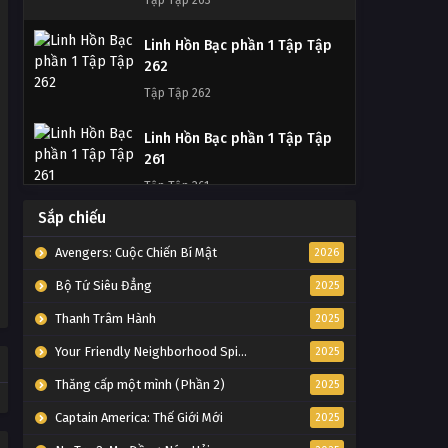
Tập Tập 263
Linh Hồn Bạc phần 1 Tập Tập
Linh Hồn Bạc phần 1 Tập Tập
258
262
Tập Tập 258
Tập Tập 262
Linh Hồn Bạc phần 1 Tập Tập
Linh Hồn Bạc phần 1 Tập Tập
257
261
Tập Tập 257
Tập Tập 261
Linh Hồn Bạc phần 1 Tập Tập
Sắp chiếu
Linh Hồn Bạc phần 1 Tập Tập
256
260
Avengers: Cuộc Chiến Bí Mật
2026
Tập Tập 256
Tập Tập 260
Bộ Tứ Siêu Đẳng
2025
Linh Hồn Bạc phần 1 Tập Tập
Thanh Trâm Hành
2025
Linh Hồn Bạc phần 1 Tập Tập
255
259
Your Friendly Neighborhood Spider-Man
2025
Tập Tập 255
Tập Tập 259
Thăng cấp một mình (Phần 2)
2025
Linh Hồn Bạc phần 1 Tập Tập
Linh Hồn Bạc phần 1 Tập Tập
Captain America: Thế Giới Mới
2025
254
258