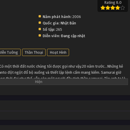
Rating 8.0
Năm phát hành:
2006
Quốc gia:
Nhật Bản
Số tập:
265
Diễn viên:
Đang cập nhật
Viễn Tưởng
Thần Thoại
Hoạt Hình
Có một thời đất nước chúng tôi được gọi như vậy.20 năm trước…Những kẻ
anto đột ngột đổ bộ xuống và thiết lập lệnh cấm mang kiếm. Samurai giờ
rong thời đại như thế, vẫn còn một người đầy tinh thần samurai. Tên anh ta là
a Shinpachi, cùng Kagura-chan vì một số việc đưa đẩy mà bắt đầu làm việc
o ngọt đó tại Vạn Sự Ốc. 3 người Vạn Sự Ốc chúng tôi sẽ cùng nhau dọn sạch
à vậy thì phải?