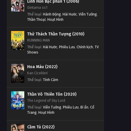
Linh Hồn Bạc phần 1 (2006)
Linh Hồn Bạc phần 1 Tập Tập
Gintama ss1
Linh Hồn Bạc phần 1 Tập Tập
234
Thể loại
:
Hành Động
,
Hài Hước
,
Viễn Tưởng
,
238
Thần Thoại
,
Hoạt Hình
Tập Tập 234
Tập Tập 238
Linh Hồn Bạc phần 1 Tập Tập
Thử Thách Thần Tượng (2010)
Linh Hồn Bạc phần 1 Tập Tập
233
RUNNING MAN
237
Thể loại
:
Hài Hước
,
Phiêu Lưu
,
Chính kịch
,
TV
Tập Tập 233
Shows
Tập Tập 237
Linh Hồn Bạc phần 1 Tập Tập
Linh Hồn Bạc phần 1 Tập Tập
Hoa Máu (2022)
232
236
Kan Cicekleri
Tập Tập 232
Tập Tập 236
Thể loại
:
Tình Cảm
Linh Hồn Bạc phần 1 Tập Tập
Linh Hồn Bạc phần 1 Tập Tập
231
Thần Võ Thiên Tôn (2020)
235
The Legend of Sky Lord
Tập Tập 231
Tập Tập 235
Thể loại
:
Viễn Tưởng
,
Phiêu Lưu
,
Bí ẩn
,
Cổ
Trang
,
Hoạt Hình
Linh Hồn Bạc phần 1 Tập Tập
Linh Hồn Bạc phần 1 Tập Tập
230
234
Cầm Tù (2022)
Tập Tập 230